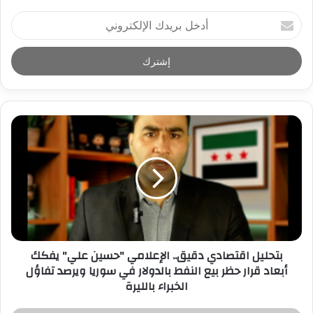
أ
د
خ
ل
ب
ر
ي
د
ك
ا
ل
إ
ل
ك
ت
ر
بتحليل اقتصادي دقيق.. الإعلامي "حسين علي" يفكك
و
أبعاد قرار حظر بيع النفط بالدولار في سوريا ويرصد تفاؤل
ن
الخبراء بالليرة
ي