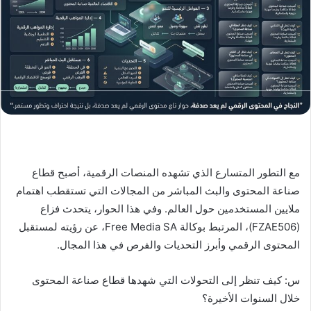
ر
ي
د
ا
إ
ل
ك
ت
ر
و
ن
مع التطور المتسارع الذي تشهده المنصات الرقمية، أصبح قطاع
ي
صناعة المحتوى والبث المباشر من المجالات التي تستقطب اهتمام
ا
ملايين المستخدمين حول العالم. وفي هذا الحوار، يتحدث فزاع
(FZAE506)، المرتبط بوكالة Free Media SA، عن رؤيته لمستقبل
المحتوى الرقمي وأبرز التحديات والفرص في هذا المجال.
س: كيف تنظر إلى التحولات التي شهدها قطاع صناعة المحتوى
خلال السنوات الأخيرة؟