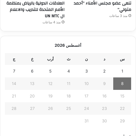
تنعى عضو مجلس الأمناء “أحمد
العلاقات الدولية بالرياض بمنظمة
متولي”
الأمم المتحدة للتدريب والاعلام
ال UN MTC
منذ 3 ساعات
منذ 4 ساعات
أغسطس 2026
س
د
ن
ث
أرب
خ
ج
7
6
5
4
3
2
1
14
13
12
11
10
9
8
21
20
19
18
17
16
15
28
27
26
25
24
23
22
31
30
29