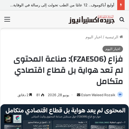
أوليغ أباكوموف.. 12 عامًا من الطب تحولت إلى رسالة في الوقاية وصناعة حياة أكثر صحة
بحث
الق
عن
الرئيسية
/
اخبار اليوم
اخبار اليوم
فزاع (FZAE506): صناعة المحتوى
لم تعد هواية بل قطاع اقتصادي
متكامل
Eslam Waleed Rozaik
أ
يونيو 28, 2026
81
2 دقائق
ر
س
ل
ب