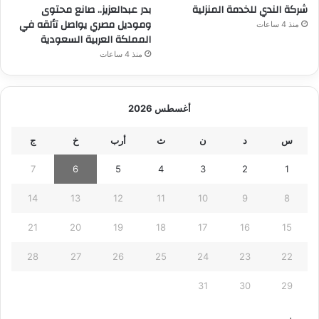
شركة الندي للخدمة المنزلية
بدر عبدالعزيز.. صانع محتوى
وموديل مصري يواصل تألقه في
منذ 4 ساعات
المملكة العربية السعودية
منذ 4 ساعات
أغسطس 2026
س
د
ن
ث
أرب
خ
ج
7
6
5
4
3
2
1
14
13
12
11
10
9
8
21
20
19
18
17
16
15
28
27
26
25
24
23
22
31
30
29