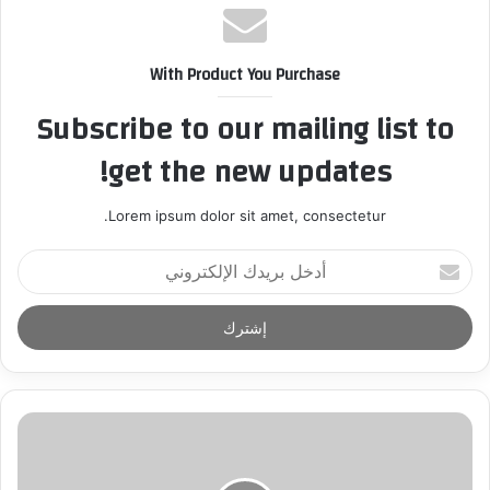
With Product You Purchase
Subscribe to our mailing list to
get the new updates!
Lorem ipsum dolor sit amet, consectetur.
أ
د
خ
ل
ب
ر
ي
د
ك
ا
ل