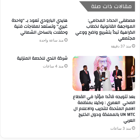
مقالات ذات صلة
مصطفى الحداد المحامى:
هايدي البارودي تعود بـ “واحدة
المواجهة القانونية لخطاب
غيري” وتستعد لمفاجآت فنية
الكراهية تبدأ بتشريع واضح ووعي
وحفلات بالساحل الشمالي
مجتمعي
منذ ساعة واحدة
منذ 37 دقيقة
شركة الندي للخدمة المنزلية
منذ 4 ساعات
بعد تتويجه قائدا مؤثرا في القطاع
الصحي العمري : وكيلا بمنظمة
الامم المتحدة للتدريب والاعلام ال
UN MTC بالمملكة ودول الخليج
العربي
منذ 3 ساعات