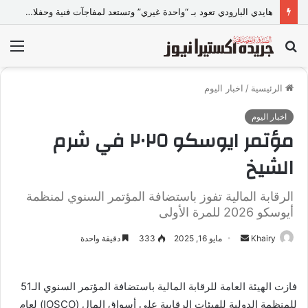
هايدي البارودي تعود بـ “واحدة غيري” وتستعد لمفاجآت فنية وحفلات بالساحل الشمالي
بحث
الق
عن
الرئيسية
/
اخبار اليوم
اخبار اليوم
مؤتمر ايوسكو ٢٠٢٥ في شرم
الشيخ
الرقابة المالية تفوز باستضافة المؤتمر السنوي لمنظمة
أيوسكو 2026 للمرة الأولى
Khairy
أ
مايو 16, 2025
333
دقيقة واحدة
ر
س
فازت الهيئة العامة للرقابة المالية باستضافة المؤتمر السنوي الـ51
ل
للمنظمة الدولية للهيئات الرقابية على أسواق المال (IOSCO) لعام
ب