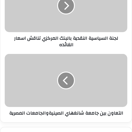
إ
ل
ك
ت
ر
لجنة السياسية النقدية بالبنك المركزي تناقش اسعار
و
الفائده
ن
ي
التعاون بين جامعة شانغهاي الصينيةوالجامعات المصرية