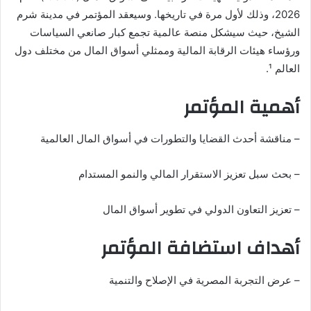
ر
2026، وذلك لأول مرة في تاريخها. وسيعقد المؤتمر في مدينة شرم
ي
الشيخ، حيث سيشكل منصة عالمية تجمع كبار صانعي السياسات
د
ورؤساء هيئات الرقابة المالية وممثلي أسواق المال من مختلف دول
ا
العالم ¹.
إ
أهمية المؤتمر
ل
ك
ت
– مناقشة أحدث القضايا والتطورات في أسواق المال العالمية
ر
و
– بحث سبل تعزيز الاستقرار المالي والنمو المستدام
ن
ي
– تعزيز التعاون الدولي في تطوير أسواق المال
ا
أهداف استضافة المؤتمر
– عرض التجربة المصرية في الإصلاح والتنمية