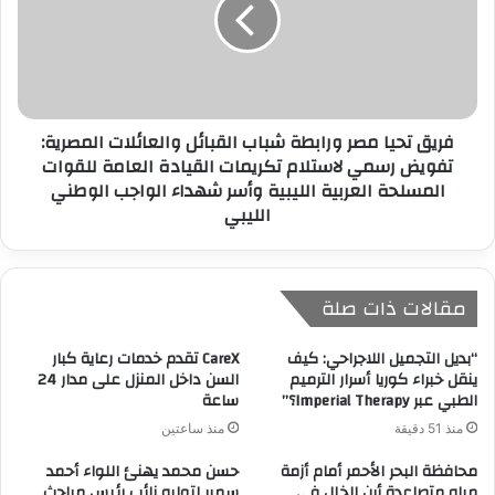
فريق تحيا مصر ورابطة شباب القبائل والعائلات المصرية:
تفويض رسمي لاستلام تكريمات القيادة العامة للقوات
المسلحة العربية الليبية وأسر شهداء الواجب الوطني
الليبي
مقالات ذات صلة
“بديل التجميل اللاجراحي: كيف
CareX تقدم خدمات رعاية كبار
ينقل خبراء كوريا أسرار الترميم
السن داخل المنزل على مدار 24
الطبي عبر Imperial Therapy؟”
ساعة
منذ 51 دقيقة
منذ ساعتين
محافظة البحر الأحمر أمام أزمة
حسن محمد يهنئ اللواء أحمد
مياه متصاعدة أين الخلل فى
سمير لتوليه نائب رئيس مباحث