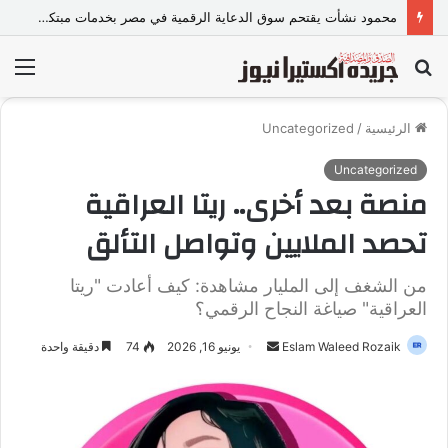
أحمد سيد سعد.. «جدع الدفعة» اللي اختار إن نجاحه ما يكونش لنفسه بس
بحث
الق
عن
الرئيسية
/
Uncategorized
Uncategorized
منصة بعد أخرى.. ريتا العراقية
تحصد الملايين وتواصل التألق
من الشغف إلى المليار مشاهدة: كيف أعادت "ريتا
العراقية" صياغة النجاح الرقمي؟
Eslam Waleed Rozaik
أ
يونيو 16, 2026
74
دقيقة واحدة
ر
س
ل
ب