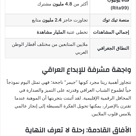
أكثر من
4.8 مليون
مشترك
(Rita99)
منصة تيك توك
تجاوزت حاجز
2.4 مليون
متابع
إجمالي المشاهدات
تخطى عتبة
المليار مشاهدة
ملايين المتابعين من مختلف أقطار الوطن
النطاق الجغرافي
العربي
واجهة مشرفة للإبداع العراقي
تتجاوز أهمية ريتا مجرد كونها “جيمر” ناجحة؛ فهي تمثل اليوم نموذجاً
حياً لطموح الشباب العراقي وقدرته على التميز والصدارة في
المحافل الرقمية الإقليمية. لقد أثبتت بتجربتها أن الموهبة عندما
تقترن بالإصرار، يمكنها تحويل الفكرة البسيطة إلى إنجاز عالمي
يلامس قلوب الملايين.
الآفاق القادمة: رحلة لا تعرف النهاية