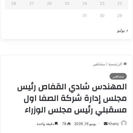
28
27
26
25
24
23
22
31
30
29
« يوليو