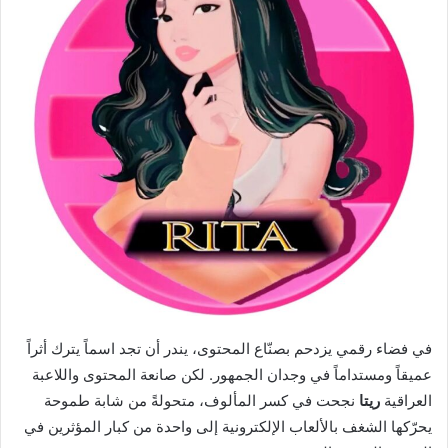
ر
ي
د
ا
إ
ل
ك
ت
ر
و
ن
ي
ا
في فضاء رقمي يزدحم بصنّاع المحتوى، يندر أن تجد اسماً يترك أثراً
عميقاً ومستداماً في وجدان الجمهور. لكن صانعة المحتوى واللاعبة
العراقية
ريتا
نجحت في كسر المألوف، متحولةً من شابة طموحة
يحرّكها الشغف بالألعاب الإلكترونية إلى واحدة من كبار المؤثرين في