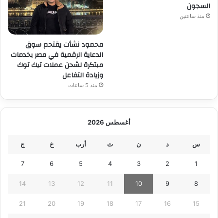
السجون
منذ ساعتين
محمود نشأت يقتحم سوق
الدعاية الرقمية في مصر بخدمات
مبتكرة لشحن عملات تيك توك
وزيادة التفاعل
منذ 5 ساعات
أغسطس 2026
س
د
ن
ث
أرب
خ
ج
7
6
5
4
3
2
1
14
13
12
11
10
9
8
21
20
19
18
17
16
15