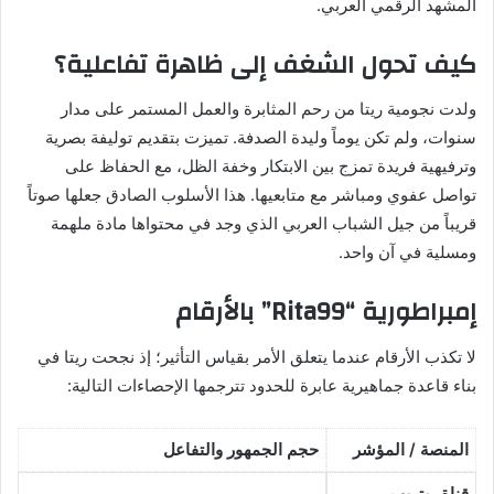
المشهد الرقمي العربي.
كيف تحول الشغف إلى ظاهرة تفاعلية؟
ولدت نجومية ريتا من رحم المثابرة والعمل المستمر على مدار
سنوات، ولم تكن يوماً وليدة الصدفة. تميزت بتقديم توليفة بصرية
وترفيهية فريدة تمزج بين الابتكار وخفة الظل، مع الحفاظ على
تواصل عفوي ومباشر مع متابعيها. هذا الأسلوب الصادق جعلها صوتاً
قريباً من جيل الشباب العربي الذي وجد في محتواها مادة ملهمة
ومسلية في آن واحد.
إمبراطورية “Rita99” بالأرقام
لا تكذب الأرقام عندما يتعلق الأمر بقياس التأثير؛ إذ نجحت ريتا في
بناء قاعدة جماهيرية عابرة للحدود تترجمها الإحصاءات التالية:
المنصة / المؤشر
حجم الجمهور والتفاعل
قناة يوتيوب