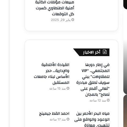
مبيعات مؤلفات الكاتبة
أمنية الطنطاوي كسرت
كل التوقعات
يناير 29, 2025
أخر الاخبار
في إطار دورها
القيادة الأخلاقية
المجتمعي.. “VIP
والإدارية… حجر
للمقاولات” ببني
الأساس لبناء جامعات
سويف تطلق مبادرة
المستقبل
“تعالي أقدم على
منذ 15 ساعة
تصالح” بالمجان
منذ 12 ساعة
مياه البحر الأحمر بين
احمد القط جيمينج
الوعود والواقع متى
منذ 17 ساعة
تنتهيدى معاناة