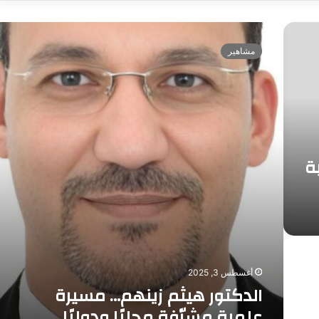
ا
ل
مشاهير
د
ك
ت
و
ر
ه
ي
ة
ث
م
ز
ي
ن
ه
م
…
أغسطس 3, 2025
م
الدكتور هيثم زينهم… مسيرة
س
علمية مشرّفة محليًا ودوليًا
ي