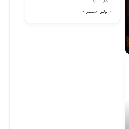
31
30
« يوليو
سبتمبر »