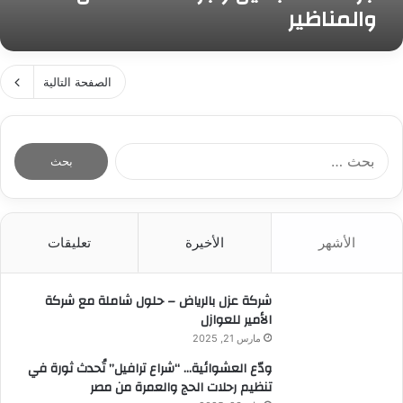
م
والمناظير
ا
ح
ي
ذ
ل
ل
ج
ي
ب
ر
م
م
الصفحة التالية
ا
س
ص
ح
ع
ر
ا
د
ت
ا
ا
ا
س
ل
ل
ت
ب
ت
ا
ح
ج
ذ
ث
م
ج
الأشهر
الأخيرة
تعليقات
ع
ي
ر
ن
ل
ا
:
و
شركة عزل بالرياض – حلول شاملة مع شركة
ح
ج
الأمير للعوازل
ا
ر
ت
مارس 21, 2025
ا
ا
ودّع العشوائية… “شراع ترافيل” تُحدث ثورة في
ح
ل
تنظيم رحلات الحج والعمرة من مصر
ا
ت