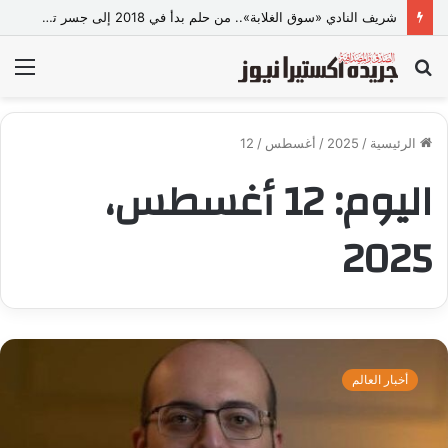
شريف النادي «سوق الغلابة».. من حلم بدأ في 2018 إلى جسر تجاري وصناعي بين مصر والصين
بحث
الق
عن
الرئيسية
/
2025
/
أغسطس
/
12
اليوم:
12 أغسطس،
2025
d
r
أخبار العالم
a
h
m