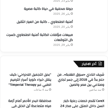
ت
مايو 23, 2025
ج
ا
م
جولة صحفية في حياة كاتبة مصرية
ل
ي
يناير 26, 2025
ا
ل
أمنية الطنطاوي .. كاتبة من العيار الثقيل
ط
و
ف
يناير 20, 2025
ج
ا
ر
مبيعات مؤلفات الكاتبة أمنية الطنطاوي كسرت
ل
ا
كل التوقعات
و
ح
يناير 29, 2025
ا
ا
ل
ت
م
ا
ن
أخر الاخبار
ل
ا
ا
ظ
ط
شريف النادي «سوق الغلابة».. من
“بديل التجميل اللاجراحي: كيف
ي
ف
حلم بدأ في 2018 إلى جسر تجاري
ينقل خبراء كوريا أسرار الترميم
ر
ا
وصناعي بين مصر والصين
الطبي عبر Imperial Therapy؟”
ل
منذ ساعتين
منذ 4 ساعات
و
ا
CareX تقدم خدمات رعاية كبار
محافظة البحر الأحمر أمام أزمة
ل
السن داخل المنزل على مدار 24
مياه متصاعدة أين الخلل فى