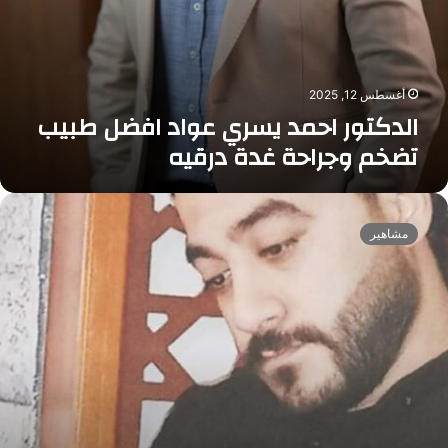
س
ر
ي
ع
و
أغسطس 12, 2025
ا
الدكتور احمد يسري عواد افضل طبيب
د
تضخم وجراحة غدة درقيه
ا
ف
ض
م
ل
ه
مشاهير
ط
ن
ب
د
ي
س
ب
ا
ت
ت
ض
ص
خ
ا
م
ل
و
ا
ج
ت
ر