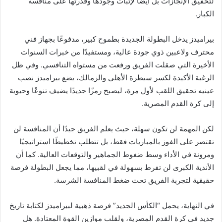
لتحقيق الإنجازات بل أيضاً لإثبات وجودها وقدرتها على منافسة
الكبار.
بيراميدز يدخل البطولة الجديدة بطموح كبير، مدفوعًا بجهاز فني
محترف ولاعبين ذوي جودة عالية، ومستفيدًا من خبرات السنوات
الأخيرة التي صقلت الفريق ورفعت من مستواه التنافسي. وفي ظل
الرغبة الأكيدة لكسر سيطرة الأهلي والزمالك، يضع بيراميدز نصب
عينيه تحقيق اللقب لأول مرة، ليصبح رمزًا جديدًا يضيف تنوعًا وحيوية
إلى كرة القدم المصرية.
لكن المهمة لن تكون سهلة، حيث يعلم الفريق جيدًا أن المنافسة لن
تقتصر على الفوز بالمباريات فقط، بل تتطلب تخطيطًا استراتيجيًا
ومرونة في الأداء وسط ضغوط الجماهير والتوقعات العالية. كما أن
الأندية الكبرى لن تفرط بسهولة في لقبيها، مما يجعل البطولة فرصة
حقيقية لتجربة الفريق تحت ضغط المنافسة الشرسة.
في النهاية، يحمل “الكأس الجديد” فرصة ذهبية لبيراميدز لكتابة تاريخ
جديد في كرة القدم المصرية، ولقلب موازين القوة المعتادة. هل