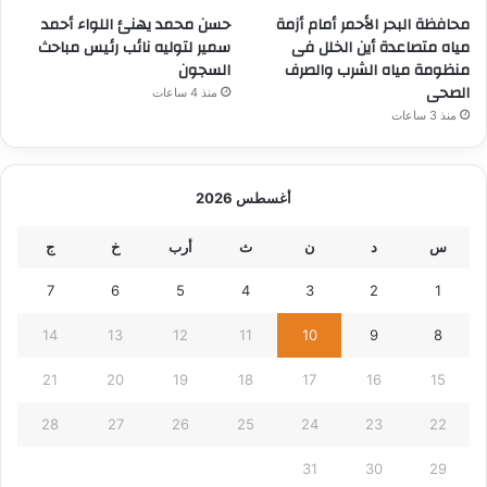
محافظة البحر الأحمر أمام أزمة
حسن محمد يهنئ اللواء أحمد
مياه متصاعدة أين الخلل فى
سمير لتوليه نائب رئيس مباحث
منظومة مياه الشرب والصرف
السجون
الصحى
منذ 4 ساعات
منذ 3 ساعات
أغسطس 2026
س
د
ن
ث
أرب
خ
ج
7
6
5
4
3
2
1
14
13
12
11
10
9
8
21
20
19
18
17
16
15
28
27
26
25
24
23
22
31
30
29