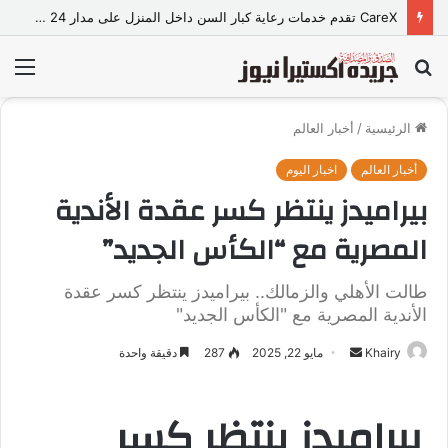
CareX تقدم خدمات رعاية كبار السن داخل المنزل على مدار 24 ساعة
بحث
الق
عن
الرئيسية
/
أخبار العالم
أخبار العالم
اخبار اليوم
بيراميدز ينتظر كسر عقدة الأندية
المصرية مع “الكأس الجديد”
طالت الأهلي والزمالك.. بيراميدز ينتظر كسر عقدة
الأندية المصرية مع "الكأس الجديد"
Khairy
أ
مايو 22, 2025
287
دقيقة واحدة
ر
س
بيراميدز ينتظر كسر
ل