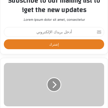
Subscribe to our mailing list to
get the new updates!
Lorem ipsum dolor sit amet, consectetur.
أ
د
خ
ل
ب
ر
ي
د
ك
ا
ل
إ
ل
ك
ت
ر