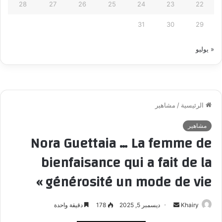
28
27
26
25
24
23
22
31
30
29
« يوليو