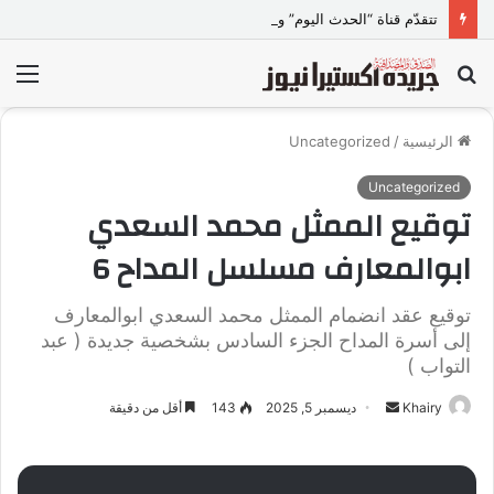
تتقدّم قناة “الحدث اليوم” وأسرة برنامج “الرؤية”، وبشكل خاص الإعلامي خيري البحيري -مذيع البرنامج ورئيس مجلس إدارته- ببالغ الاعتذار والأسف إلى الدكتورة ولاء جمال عبد الخالق
بحث
الق
عن
الرئيسية
/
Uncategorized
Uncategorized
توقيع الممثل محمد السعدي
ابوالمعارف مسلسل المداح 6
توقيع عقد انضمام الممثل محمد السعدي ابوالمعارف
إلى أسرة المداح الجزء السادس بشخصية جديدة ( عبد
التواب )
Khairy
أ
ديسمبر 5, 2025
143
أقل من دقيقة
ر
س
ل