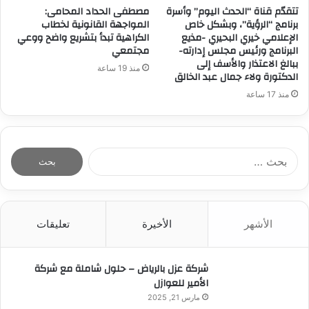
تتقدّم قناة “الحدث اليوم” وأسرة
مصطفى الحداد المحامى:
برنامج “الرؤية”، وبشكل خاص
المواجهة القانونية لخطاب
الإعلامي خيري البحيري -مذيع
الكراهية تبدأ بتشريع واضح ووعي
البرنامج ورئيس مجلس إدارته-
مجتمعي
ببالغ الاعتذار والأسف إلى
منذ 19 ساعة
الدكتورة ولاء جمال عبد الخالق
منذ 17 ساعة
ا
ل
ب
ح
ث
الأشهر
الأخيرة
تعليقات
ع
ن
:
شركة عزل بالرياض – حلول شاملة مع شركة
الأمير للعوازل
مارس 21, 2025