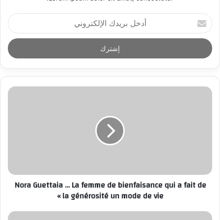
أ
د
خ
ل
ب
ر
ي
د
ك
ا
ل
إ
ل
ك
ت
ر
Nora Guettaia … La femme de bienfaisance qui a fait de
و
la générosité un mode de vie »
ن
ي