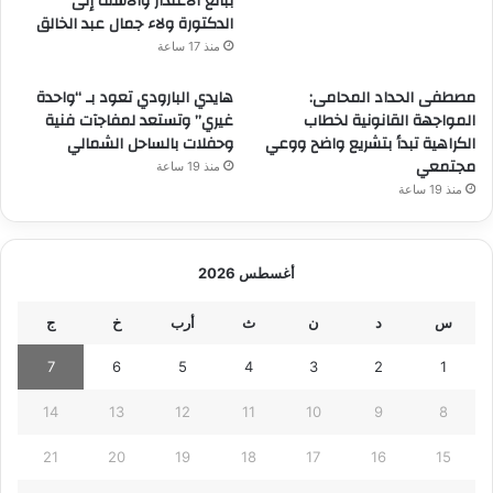
ببالغ الاعتذار والأسف إلى
الدكتورة ولاء جمال عبد الخالق
منذ 17 ساعة
مصطفى الحداد المحامى:
هايدي البارودي تعود بـ “واحدة
المواجهة القانونية لخطاب
غيري” وتستعد لمفاجآت فنية
الكراهية تبدأ بتشريع واضح ووعي
وحفلات بالساحل الشمالي
مجتمعي
منذ 19 ساعة
منذ 19 ساعة
أغسطس 2026
س
د
ن
ث
أرب
خ
ج
7
6
5
4
3
2
1
14
13
12
11
10
9
8
21
20
19
18
17
16
15