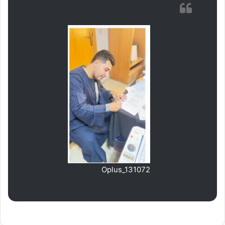
ب
ر
ي
د
ا
إ
ل
ك
ت
ر
و
ن
ي
ا
Oplus_131072