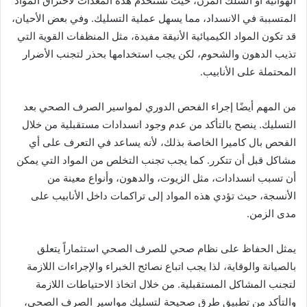
الهوائية أو السلك المرن، حيث تُستخدم هذه المعدات لاختراق المواد
المتسببة في الانسداد، مما يسهل عملية التسليك. وفي بعض الأحيان،
قد تكون المواد الكيميائية الأنيقة مفيدة، مثل المنظفات القوية التي
تذيب الدهون والشحوم، لكن يجب استخدامها بحذر لتجنب الأضرار
المحتملة على الأنابيب.
من المهم أيضًا إجراء الفحص الدوري لمواسير الصرف الصحي بعد
التسليك. ينصح بالتأكد من عدم وجود انسدادات مستقبلية من خلال
الفحص بال كاميرا الخاصة بذلك، لأنه يساعد في التعرف على أي
مشاكل قبل أن تتكرر. كما يجب تجنب التخلص من المواد التي يمكن
أن تسبب انسدادات، مثل الزيوت، والدهون، وأنواع معينة من
الأنسجة، حيث تؤدي هذه المواد إلى تراكمات داخل الأنابيب على
مدى الزمن.
يمثل الحفاظ على نظام صحي للصرف الصحي استثماراً يتعلق
بالصيانة والوقاية، لذا يجب اتباع نصائح الخبراء والإجراءات اللازمة
لتجنب المشاكل المستقبلية. من خلال اتخاذ الاحتياطات اللازمة
والتأكد من تطبيق طرق صحيحة لتسليك مواسير الصرف الصحي،