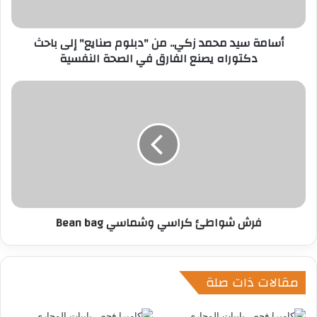
ت
ر
أسامة سيد محمد زكي.. من "دبلوم صنايع" إلى باحث
و
دكتوراه يصنع الفارق في الصحة النفسية
ن
ي
فرش شواطئ كراسي وشماسي Bean bag
مقالات ذات صلة