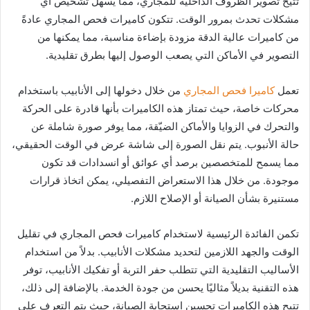
تتيح تصوير الظروف الداخلية للمجاري، مما يسهل تشخيص أي
د
مشكلات تحدث بمرور الوقت. تتكون كاميرات فحص المجاري عادةً
ا
من كاميرات عالية الدقة مزودة بإضاءة مناسبة، مما يمكنها من
إ
التصوير في الأماكن التي يصعب الوصول إليها بطرق تقليدية.
ل
ك
تعمل
كاميرا فحص المجاري
من خلال دخولها إلى الأنابيب باستخدام
ت
ر
محركات خاصة، حيث تمتاز هذه الكاميرات بأنها قادرة على الحركة
و
والتحرك في الزوايا والأماكن الضيّقة، مما يوفر صورة شاملة عن
ن
حالة الأنبوب. يتم نقل الصورة إلى شاشة عرض في الوقت الحقيقي،
ي
مما يسمح للمتخصصين برصد أي عوائق أو انسدادات قد تكون
ا
موجودة. من خلال هذا الاستعراض التفصيلي، يمكن اتخاذ قرارات
مستنيرة بشأن الصيانة أو الإصلاح اللازم.
تكمن الفائدة الرئيسية لاستخدام كاميرات فحص المجاري في تقليل
الوقت والجهد اللازمين لتحديد مشكلات الأنابيب. بدلاً من استخدام
الأساليب التقليدية التي تتطلب حفر التربة أو تفكيك الأنابيب، توفر
هذه التقنية بديلاً مثاليًا يحسن من جودة الخدمة. بالإضافة إلى ذلك،
تتيح هذه الكاميرات تحسين استجابة الصيانة، حيث يتم التعرف على