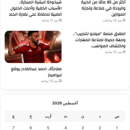
أكثر من 85 عامًا من الخبرة
شيخوخة البشرة المبكرة..
والريادة في صناعة وتجارة
الأسباب الخفية وأحدث الحلول
الموازين
الطبية للحفاظ على نضارة الجلد
منذ 10 ساعات
منذ 11 ساعة
انطلاق منصة “ميلانو للتدريب”..
وجهة جديدة لصناعة المهارات
واكتشاف المواهب..
منذ 12 ساعة
مفاجأة.. احمد عبدالقادر يوقع
لبيراميدز
منذ 13 ساعة
أغسطس 2026
س
د
ن
ث
أرب
خ
ج
7
6
5
4
3
2
1