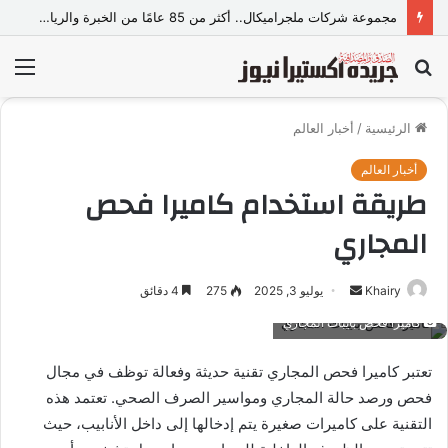
مجموعة شركات ملجراميكال.. أكثر من 85 عامًا من الخبرة والريادة في صناعة وتجارة الموازين
بحث
الق
عن
الرئيسية
/
أخبار العالم
أخبار العالم
طريقة استخدام كاميرا فحص
المجاري
Khairy
أ
يوليو 3, 2025
275
4 دقائق
ر
كاميرا فحص بايبات المجاري
س
ل
تعتبر كاميرا فحص المجاري تقنية حديثة وفعالة توظف في مجال
ب
فحص ورصد حالة المجاري ومواسير الصرف الصحي. تعتمد هذه
ر
التقنية على كاميرات صغيرة يتم إدخالها إلى داخل الأنابيب، حيث
ي