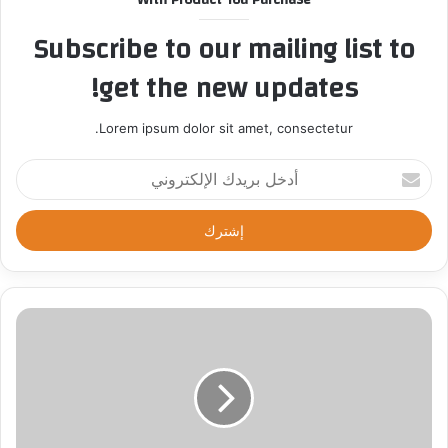
Subscribe to our mailing list to
get the new updates!
Lorem ipsum dolor sit amet, consectetur.
أ
د
خ
ل
ب
ر
ي
د
ك
ا
ل
إ
ل
ك