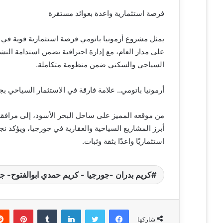
فرصة استثمارية واعدة بعوائد مستقرة
يمثل مشروع أرمونيا باتومي فرصة استثمارية قوية في 
على مدار العام، مع إدارة احترافية تضمن استدامة الت
السياحي والسكني ضمن منظومة متكاملة.
أرمونيا باتومي.. علامة فارقة في الاستثمار السياحي بج
من موقعه المميز على ساحل البحر الأسود، إلى مرافقه ا
أبرز المشاريع السياحية والعقارية في جورجيا، ويؤكد ن
استثماريًا واعدًا بثقة وثبات.
كريم بدران -جورجيا - كريم حمدي ابوالفتوح- ج
فيسبوك
تويتر
لينكدإن
‏Tumblr
بينتيريست
شاركها