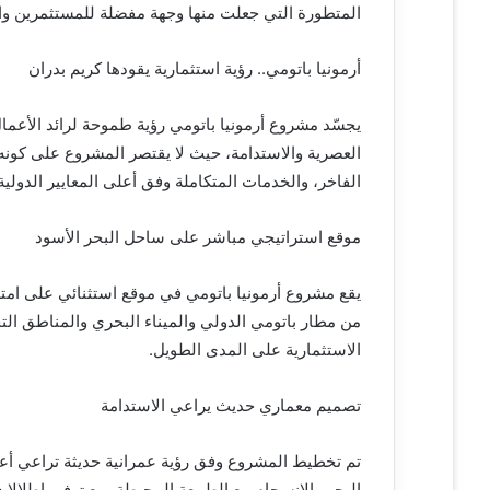
المتطورة التي جعلت منها وجهة مفضلة للمستثمرين وال
ك
ت
أرمونيا باتومي.. رؤية استثمارية يقودها كريم بدران
ر
و
يجسّد مشروع أرمونيا باتومي رؤية طموحة لرائد الأعمال 
ن
العصرية والاستدامة، حيث لا يقتصر المشروع على كونه 
ي
ا
الفاخر، والخدمات المتكاملة وفق أعلى المعايير الدولية
موقع استراتيجي مباشر على ساحل البحر الأسود
يقع مشروع أرمونيا باتومي في موقع استثنائي على امت
من مطار باتومي الدولي والميناء البحري والمناطق التجا
الاستثمارية على المدى الطويل.
تصميم معماري حديث يراعي الاستدامة
تم تخطيط المشروع وفق رؤية عمرانية حديثة تراعي أعلى
البحر والانسجام مع الطبيعة المحيطة، مع توفير إطلال