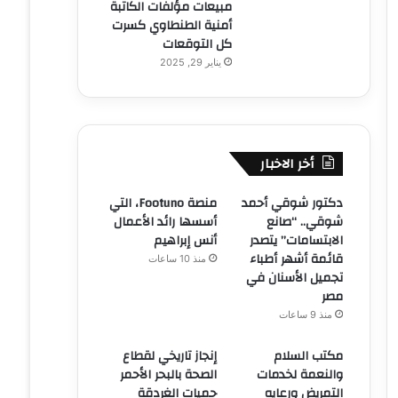
مبيعات مؤلفات الكاتبة
أمنية الطنطاوي كسرت
كل التوقعات
يناير 29, 2025
أخر الاخبار
دكتور شوقي أحمد
منصة Footuno، التي
شوقي.. “صانع
أسسها رائد الأعمال
الابتسامات” يتصدر
أنس إبراهيم
قائمة أشهر أطباء
منذ 10 ساعات
تجميل الأسنان في
مصر
منذ 9 ساعات
مكتب السلام
إنجاز تاريخي لقطاع
والنعمة لخدمات
الصحة بالبحر الأحمر
التمريض ورعايه
حميات الغردقة