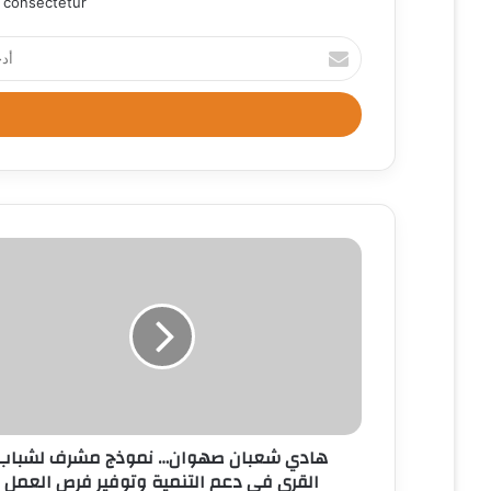
 consectetur.
أ
د
خ
ل
ب
ر
ي
د
ك
ا
ل
إ
ل
ك
ت
ر
و
ن
هادي شعبان صهوان… نموذج مشرف لشباب
ي
القرى في دعم التنمية وتوفير فرص العمل