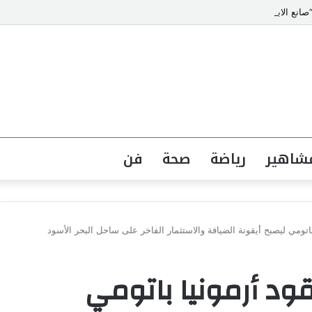
انع الابتسامات” يتصدر قائمة أشهر أطباء تجميل الأسنان في مصر
شاهير
رياضة
صحة
فن
باتومي ليصبح أيقونة الضيافة والاستثمار الفاخر على ساحل البحر الأسود
قود أرمونيا باتومي