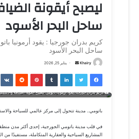
ليصبح أيقونة الضياف
ساحل البحر الأسود
كريم بدران جورجيا : يقود أرمونيا بات
ساحل البحر الأسود
Khairy
أ
يناير 25, 2026
ر
فيسبوك
تويتر
لينكدإن
‏Tumblr
بينتيريست
‏Reddit
‏te
س
ل
ب
كريم بدران جورجيا :يقود أرمونيا باتومي ليصبح أيقونة الضيافة والاستث
ر
ي
باتومي.. مدينة تتحول إلى مركز عالمي للسياحة والاست
د
ا
في قلب مدينة باتومي الجورجية، إحدى أكثر مدن منطقة 
إ
المشاريع السياحية والعقارية المتكاملة، مستفيدًا من ال
ل