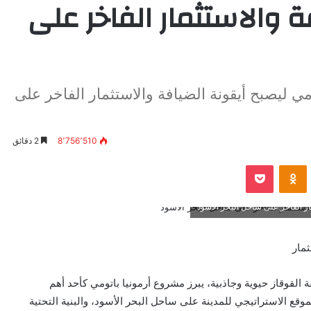
ة والاستثمار الفاخر على
ومي ليصبح أيقونة الضيافة والاستثمار الفاخر على
8٬756٬510
2 دقائق
VKontak
Odnoklassniki
بوكيت
مار الفاخر على ساحل البحر الأسود
ثمار
القوقاز حيوية وجاذبية، يبرز مشروع أرمونيا باتومي كأحد أهم
موقع الاستراتيجي للمدينة على ساحل البحر الأسود، والبنية التحتية