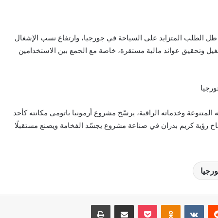
ظل الطلب المتزايد على السياحة في جورجيا، وارتفاع نسب الإشغال
شغيل وتحقيق عوائد مالية مستقرة، خاصة مع الجمع بين الاستخدامين
ورجيا
لمتنوعة وخدماته الراقية، يرسّخ مشروع أرمونيا باتومي مكانته كأحد
جاح رؤية كريم بدران في صناعة مشروع يجسّد الفخامة ويصنع مستقبلًا
ورجيا
‏Reddit
‏VKontakte
Odnoklassniki
بوكيت
مشاركة عبر البريد
طباعة