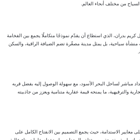
سياح من مختلف أنحاء العالم.
كريم بدران، الذي استطاع أن يقدّم نموذجًا متكاملًا يجمع بين الفخامة
منشأة سياحية، بل يمثل مدينة مصغّرة تضم الضيافة الراقية، والسكن
.
داد مباشر لساحل البحر الأسود، مع سهولة الوصول إليه بفضل قربه
رية والترفيهية، ما يمنحه قيمة عقارية متنامية ويعزز من جاذبيته
 معايير الاستدامة، حيث يجمع التصميم بين الانفتاح الكامل على
ات بانورامية مفتوحة من مختلف الوحدات، واستخدام خامات بناء عالية