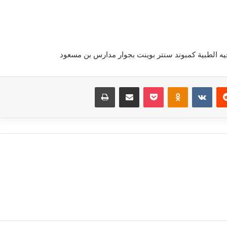
ه الطبية كمبوند سنتر بوينت بجوار مدارس بن مسعود
‏Reddit
‏VKontakte
Odnoklassniki
بوكيت
مشاركة عبر البريد
طباعة