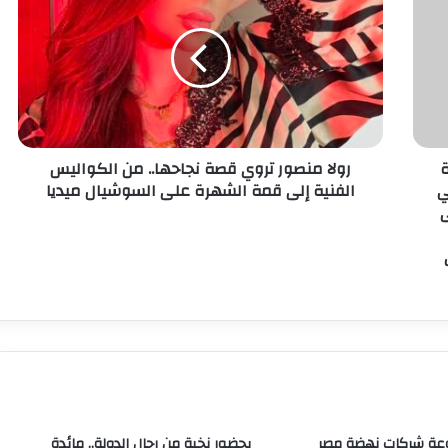
ة
رولا منصور تروي قصة نجاحها.. من الكواليس
ي
الفنية إلى قمة الشهرة على السوشيال ميديا
ى
عة شركات نهضة مصر
بحضور نخبة من رجال الدولة.. مائدة