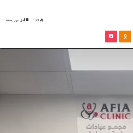
160
أقل من دقيقة
VKontak
Odnoklassniki
بوكيت