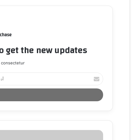
rchase
to get the new updates!
 consectetur.
أ
د
خ
ل
ب
ر
ي
د
ك
ا