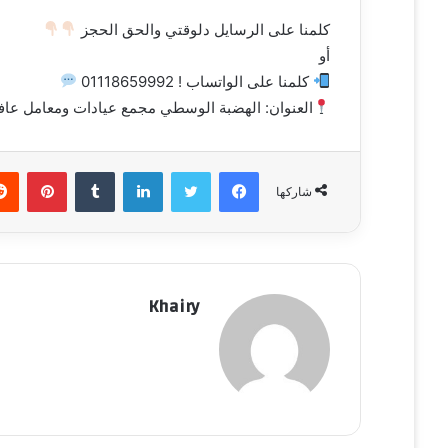
كلمنا على الرسايل دلوقتي والحق الحجز
أو
كلمنا على الواتساب ! 01118659992
العنوان: الهضبة الوسطي مجمع عيادات ومعامل عافي
فيسبوك
تويتر
لينكدإن
‏Tumblr
بينتيريست
شاركها
Khairy