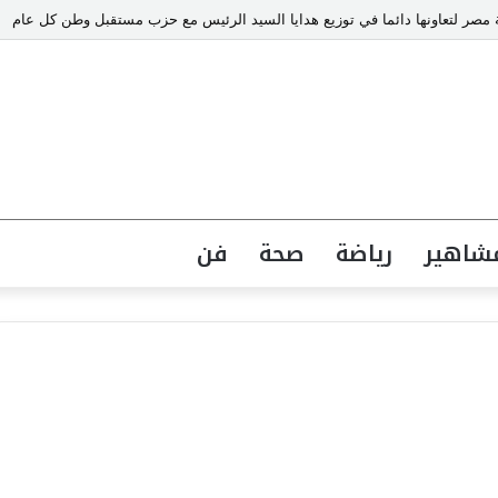
ة ورسالة ماجستير ذكية من كلية الطفولة بجامعة عين شمس.
شاهير
رياضة
صحة
فن