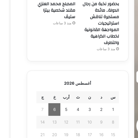
بحضور نخبة من رجال
المدبلج محمد العنزي
الدولة.. مائدة
مقلد شخصية بيتزا
مستديرة تناقش
ستيڤ
استراتيجيات
منذ 3 ساعات
المواجهة القانونية
لخطاب الكراهية
والتطرف
منذ 3 ساعات
أغسطس 2026
س
د
ن
ث
أرب
خ
ج
7
6
5
4
3
2
1
14
13
12
11
10
9
8
21
20
19
18
17
16
15