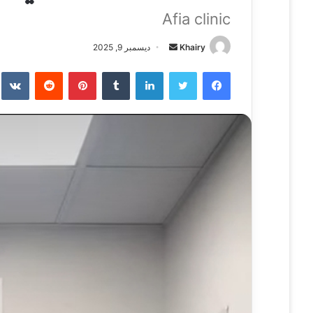
Afia clinic
Khairy
أ
ديسمبر 9, 2025
ر
فيسبوك
تويتر
لينكدإن
‏Tumblr
بينتيريست
‏Reddit
‏te
س
ل
ب
ر
ي
د
ا
إ
ل
ك
ت
ر
و
ن