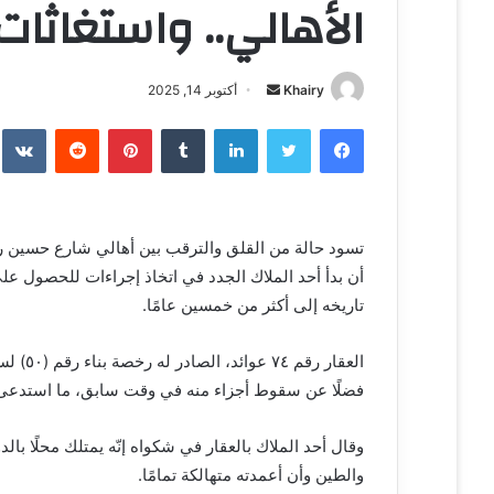
الأهالي.. واستغاثات
Khairy
أ
أكتوبر 14, 2025
ر
فيسبوك
تويتر
لينكدإن
‏Tumblr
بينتيريست
‏Reddit
‏te
س
ل
ب
ر
تسود حالة من القلق والترقب بين أهالي شارع حسين رشد
ي
أن بدأ أحد الملاك الجدد في اتخاذ إجراءات للحصول عل
د
ا
تاريخه إلى أكثر من خمسين عامًا.
إ
ل
ك
فضلًا عن سقوط أجزاء منه في وقت سابق، ما استدعى 
ت
ر
وقال أحد الملاك بالعقار في شكواه إنّه يمتلك محلًا با
و
والطين وأن أعمدته متهالكة تمامًا.
ن