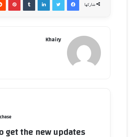
شاركها
Khairy
rchase
to get the new updates!