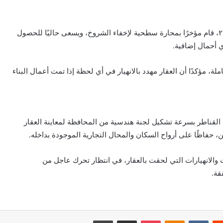
وأضاف أن المالك الجديد، الذي اشترى العقار عام ٢٠٢٤، قام مؤخرًا بمحارة سطحية لإخفاء الشروخ، ويسعى حاليًا للحصول
 أحمال إضافية.
 مؤكدًا أن العقار مهدد بالانهيار في أي لحظة إذا تمت أعمال البناء
قناطر بسرعة تشكيل لجنة هندسية من المحافظة لمعاينة العقار
، حفاظًا على أرواح السكان والمحال التجارية الموجودة بداخله.
والانهيارات التي لحقت بالعقار، في انتظار تحرك عاجل من
قة.
‏Reddit
‏VKontakte
Odnoklassniki
بوكيت
مشاركة عبر البريد
طباعة