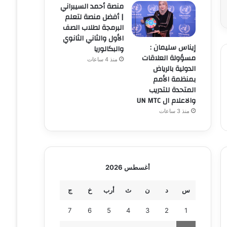
منصة أحمد السيبراني
| أفضل منصة لتعلم
البرمجة لطلاب الصف
الأول والثاني الثانوي
إيناس سليمان :
والبكالوريا
مسؤولة العلاقات
منذ 4 ساعات
الدولية بالرياض
بمنظمة الأمم
المتحدة للتدريب
والاعلام ال UN MTC
منذ 3 ساعات
أغسطس 2026
س
د
ن
ث
أرب
خ
ج
7
6
5
4
3
2
1