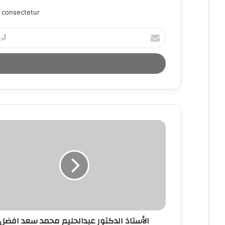
 consectetur.
أ
د
خ
ل
ب
ر
ي
د
ك
ا
ل
إ
ل
ك
ت
ر
و
ن
الأستاذ الدكتور عبدالحليم محمد سعد افضل
ي