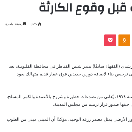
 قبل وقوع الكارثة
325
دقيقة واحدة
VKontak
Odnoklassniki
بوكيت
ي (الفقهاء سابقًا) ببندر شبين القناطر في محافظة القليوبية، بعد
ى ترخيص بناء لإضافة دورين جديدين فوق عقار قديم متهالك يعود
العقار رقم ٧٤ عوائد، الصادر له رخصة بناء رقم (٥٠) لسنة ١٩٧٤، يُعاني من تصدعات خطيرة وشروخ بالأعمدة والكمر المسلح،
حينها صدور قرار ترميم من مجلس المدينة.
لدور الأرضي يمثل مصدر رزقه الوحيد، مؤكدًا أن المبنى مبني من الطوب