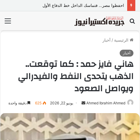
احفظوا مصر… فتماسك الداخل خط الدفاع الأول
بحث
الق
عن
الرئيسية
/
أخبار
أخبار
هاني فايز حمد : كما توقعت..
الذهب يتحدى النفط والفيدرالي
ويواصل الصعود
Ahmed Ibrahim Ahmed
أ
يونيو 22, 2026
625
دقيقة واحدة
ر
س
ل
ب