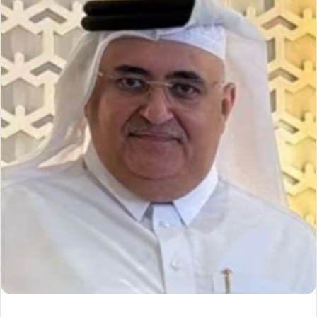
ر
ي
د
ا
إ
ل
ك
ت
ر
و
ن
ي
ا