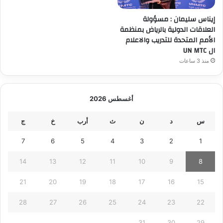
إيناس سليمان : مسؤولة
العلاقات الدولية بالرياض بمنظمة
الأمم المتحدة للتدريب والاعلام
ال UN MTC
منذ 3 ساعات
أغسطس 2026
س
د
ن
ث
أرب
خ
ج
7
6
5
4
3
2
1
14
13
12
11
10
9
8
21
20
19
18
17
16
15
28
27
26
25
24
23
22
31
30
29