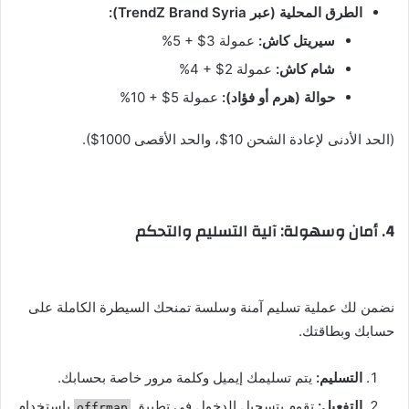
الطرق المحلية (عبر TrendZ Brand Syria):
سيريتل كاش:
عمولة 3$ + 5%
شام كاش:
عمولة 2$ + 4%
حوالة (هرم أو فؤاد):
عمولة 5$ + 10%
(الحد الأدنى لإعادة الشحن 10$، والحد الأقصى 1000$).
4. أمان وسهولة: آلية التسليم والتحكم
نضمن لك عملية تسليم آمنة وسلسة تمنحك السيطرة الكاملة على
حسابك وبطاقتك.
التسليم:
يتم تسليمك إيميل وكلمة مرور خاصة بحسابك.
التفعيل:
تقوم بتسجيل الدخول في تطبيق
باستخدام
offrmap