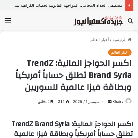
مصطفى الحداد المحامى: المواجهة القانونية لخطاب الكراهية تبدأ بتشريع واضح ووعي مجتمعي
بحث
الق
عن
الرئيسية
/
أخبار العالم
أخبار العالم
اكسر الحواجز المالية: TrendZ
Brand Syria تطلق حساباً أمريكياً
وبطاقة فيزا عالمية للسوريين
Khairy
أ
سبتمبر 11, 2025
314
2 دقائق
ر
س
اكسر الحواجز المالية: TrendZ Brand Syria
ل
تطلق حساباً أمريكياً وبطاقة فيزا عالمية
ب