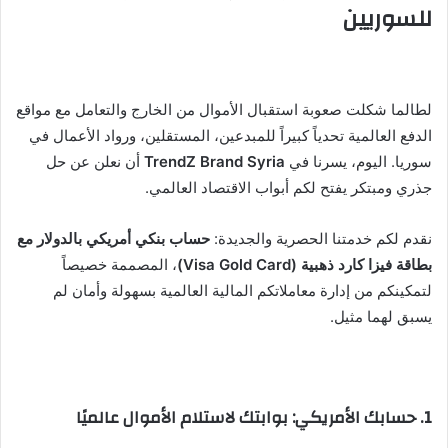
ر
للسوريين
ي
د
ا
إ
لطالما شكلت صعوبة استقبال الأموال من الخارج والتعامل مع مواقع
ل
الدفع العالمية تحدياً كبيراً للمبدعين، المستقلين، ورواد الأعمال في
ك
سوريا. اليوم، يسرنا في
TrendZ Brand Syria
أن نعلن عن حل
ت
جذري ومبتكر يفتح لكم أبواب الاقتصاد العالمي.
ر
و
نقدم لكم خدمتنا الحصرية والجديدة:
حساب بنكي أمريكي بالدولار مع
ن
بطاقة فيزا كارد ذهبية (Visa Gold Card)
، المصممة خصيصاً
ي
لتمكينكم من إدارة معاملاتكم المالية العالمية بسهولة وأمان لم
ا
يسبق لهما مثيل.
1. حسابك الأمريكي: بوابتك لاستلام الأموال عالميًا