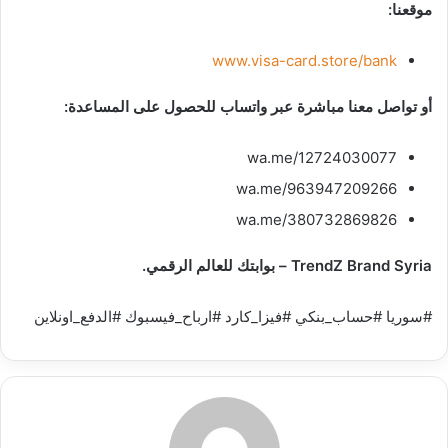
موقعنا:
www.visa-card.store/bank
أو تواصل معنا مباشرة عبر واتساب للحصول على المساعدة:
wa.me/12724030077
wa.me/963947209266
wa.me/380732869826
TrendZ Brand Syria – بوابتك للعالم الرقمي.
#سوريا #حساب_بنكي #فيزا_كارد #ارباح_فيسبوك #الدفع_اونلاين