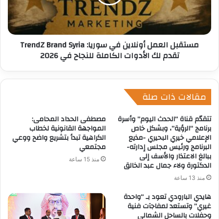
مستقبل العمل أونلاين في سوريا: TrendZ Brand Syria
تقدم لك الأدوات الكاملة للنجاح في 2026
مقالات ذات صلة
تتقدّم قناة “الحدث اليوم” وأسرة
مصطفى الحداد المحامى:
برنامج “الرؤية”، وبشكل خاص
المواجهة القانونية لخطاب
الإعلامي خيري البحيري -مذيع
الكراهية تبدأ بتشريع واضح ووعي
البرنامج ورئيس مجلس إدارته-
مجتمعي
ببالغ الاعتذار والأسف إلى
منذ 15 ساعة
الدكتورة ولاء جمال عبد الخالق
منذ 13 ساعة
هايدي البارودي تعود بـ “واحدة
غيري” وتستعد لمفاجآت فنية
وحفلات بالساحل الشمالي