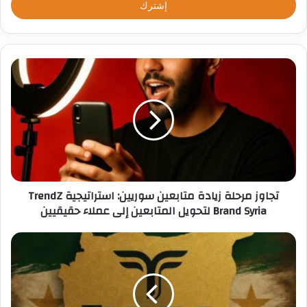
ل
ب
ر
ي
د
ك
ا
ل
إ
ل
ك
ت
ر
تجاوز مرحلة زيادة متابعين سوريين: استراتيجية TrendZ
و
Brand Syria لتحويل المتابعين إلى عملاء حقيقيين
ن
ي