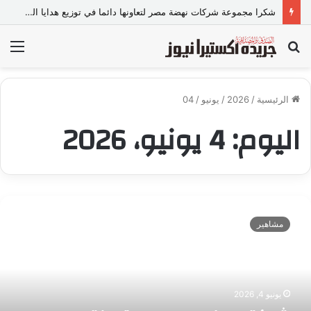
شكرا مجموعة شركات نهضة مصر لتعاونها دائما في توزيع هدايا السيد الرئيس مع حزب مستقبل وطن كل عام
بحث
الق
عن
الرئيسية
/
2026
/
يونيو
/
04
اليوم:
4 يونيو، 2026
ش
ر
مشاهير
ك
ة
ا
ل
م
يونيو 4, 2026
غ