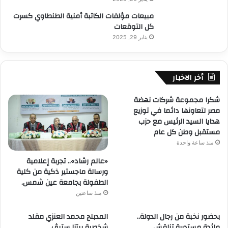
ن
ف
ق
ا
مبيعات مؤلفات الكاتبة أمنية الطنطاوي كسرت
ر
ا
ل
كل التوقعات
ة
س
ش
ف
يناير 29, 2025
ب
ر
ي
ا
ي
ا
ل
ف
ل
م
أخر الاخبار
ي
س
س
ن
ي
ت
شكرا مجموعة شركات نهضة
ا
ق
مصر لتعاونها دائما في توزيع
ح
ب
هدايا السيد الرئيس مع حزب
ة
ل
مستقبل وطن كل عام
ا
ل
منذ ساعة واحدة
ل
ا
د
ب
«عالم رشاد».. تجربة إعلامية
ي
ا
ورسالة ماجستير ذكية من كلية
ن
ل
الطفولة بجامعة عين شمس.
ي
ل
منذ ساعتين
ة
ح
و
ظ
بحضور نخبة من رجال الدولة..
المدبلج محمد العنزي مقلد
ي
ة
مائدة مستديرة تناقش
شخصية بيتزا ستيڤ