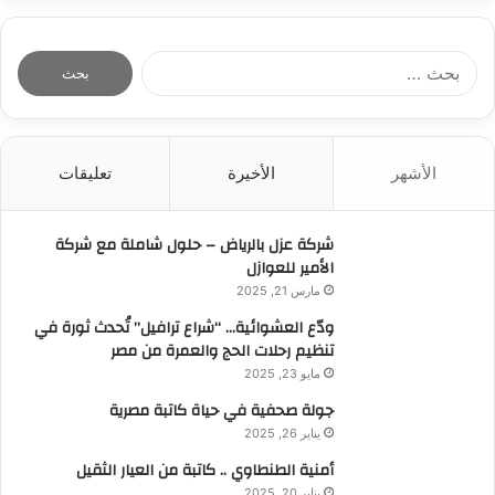
و
ل
.
ك
ا
ا
ا
ت
ا
ل
ل
ا
ل
م
م
ل
ب
ه
ر
إ
ح
ن
ك
س
ث
د
ز
الأشهر
الأخيرة
تعليقات
ا
ع
س
ي
ء
ن
ش
ة
ة
:
ر
ت
شركة عزل بالرياض – حلول شاملة مع شركة
ض
ي
ؤ
الأمير للعوازل
د
ف
ك
أ
مارس 21, 2025
م
د
ر
ك
ودّع العشوائية… “شراع ترافيل” تُحدث ثورة في
أ
ض
ر
تنظيم رحلات الحج والعمرة من مصر
ن
ا
م
ا
مايو 23, 2025
ل
يُ
ل
ح
جولة صحفية في حياة كاتبة مصرية
ح
ذ
ر
يناير 26, 2025
د
ه
م
ث
ب
أمنية الطنطاوي .. كاتبة من العيار الثقيل
ي
ط
يُ
يناير 20, 2025