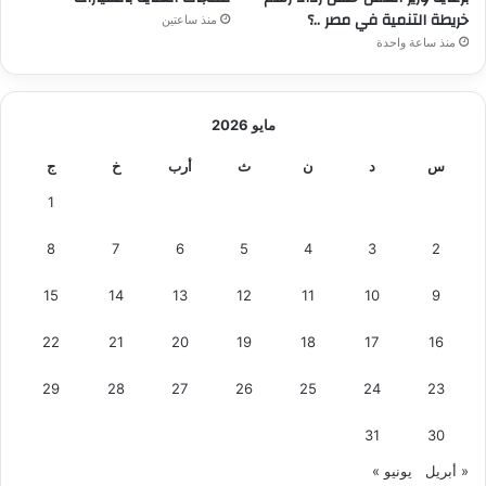
ا
ا
خريطة التنمية في مصر ..؟
منذ ساعتين
ء
ل
منذ ساعة واحدة
ا
م
ل
ج
ا
م
ص
و
مايو 2026
ط
ع
ن
س
د
ن
ث
أرب
خ
ج
ة
ا
ا
1
ع
ل
ي
ه
8
7
6
5
4
3
2
ن
د
15
14
13
12
11
10
9
س
ي
22
21
20
19
18
17
16
ة
ل
29
28
27
26
25
24
23
ل
ت
31
30
ش
ط
« أبريل
يونيو »