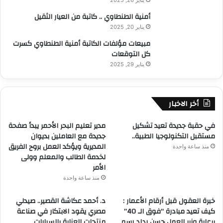
ي
م
أمنية الطنطاوي .. كاتبة من العيار الثقيل
م
ص
ج
يناير 20, 2025
م
ا
م
مبيعات مؤلفات الكاتبة أمنية الطنطاوي كسرت
ل
م
كل التوقعات
ا
ع
يناير 29, 2025
ل
م
ت
ا
ك
ر
ن
أخر الاخبار
ي
و
م
ل
ص
في حقبة جديدة تعيد تشكيل
مدير تعليم البحر الأحمر يبدأ صفحة
و
ر
مستقبل التكنولوجيا الطبية..
جديدة مع العاملين بديوان
ج
ي
المديرية ويؤكد العمل بروح الفريق
منذ ساعة واحدة
ي
،
لخدمة الطالب والمعلم وولى
ا
و
الأمر
و
ر
منذ ساعة واحدة
ا
ئ
ل
ي
خبرة العقول قبل أرقام الأعمار :
د. أحمد عكاشة القصير.. صيدلي
ذ
س
كيف تعيد مبادرة “فوق الـ 40”
مصري يقود الابتكار في صناعة
ك
“
برعاية وزير العمل حسن رداد رسم
منتجات العناية بالسيارات