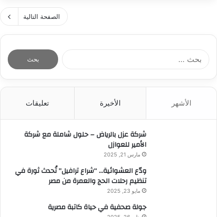
ء
ف
ل
أ
“
الصفحة التالية
ك
ب
ف
و
ا
ز
ء
ي
ا
ا
د
ل
ت
ه
ب
ا
و
ح
ل
م
ث
ش
ه
الأشهر
الأخيرة
تعليقات
ع
ا
ن
ن
ب
د
:
ة
شركة عزل بالرياض – حلول شاملة مع شركة
س
ا
الأمير للعوازل
ا
ل
س
مارس 21, 2025
و
ت
ودّع العشوائية… “شراع ترافيل” تُحدث ثورة في
ا
ش
تنظيم رحلات الحج والعمرة من مصر
ع
ا
د
مايو 23, 2025
ر
ة
ي
جولة صحفية في حياة كاتبة مصرية
ف
و
يناير 26, 2025