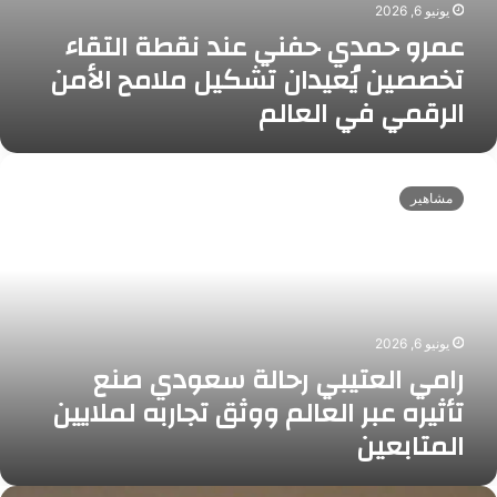
يونيو 6, 2026
ن
عمرو حمدي حفني عند نقطة التقاء
ق
ط
تخصصين يُعيدان تشكيل ملامح الأمن
ة
الرقمي في العالم
ا
ل
ت
ر
ق
ا
مشاهير
ا
م
ء
ي
ت
ا
خ
ل
ص
ع
ص
ت
ي
يونيو 6, 2026
ي
ن
رامي العتيبي رحالة سعودي صنع
ب
يُ
ي
تأثيره عبر العالم ووثق تجاربه لملايين
ع
ر
المتابعين
ي
ح
د
ا
ا
ل