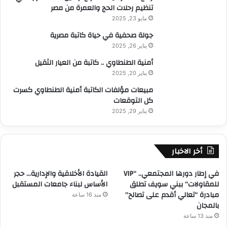
ة
تنظيم رحلات الحج والعمرة من مصر
d
ف
مايو 23, 2025
u
ي
c
جولة صحفية في حياة كاتبة مصرية
م
t
يناير 26, 2025
ص
i
ر
أمنية الطنطاوي .. كاتبة من العيار الثقيل
o
n
يناير 20, 2025
”
مبيعات مؤلفات الكاتبة أمنية الطنطاوي كسرت
ت
كل التوقعات
ق
يناير 29, 2025
ت
ح
م
ا
أخر الاخبار
ل
ع
في إطار دورها المجتمعي.. “VIP
القيادة الأخلاقية والإدارية… حجر
ا
للمقاولات” ببني سويف تطلق
الأساس لبناء جامعات المستقبل
ل
مبادرة “تعالي أقدم على تصالح”
منذ 16 ساعة
م
بالمجان
ي
منذ 13 ساعة
ة