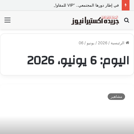
في إطار دورها المجتمعي.. “VIP للمقاولات” ببني سويف تطلق مبادرة “تعالي أقدم على تصالح” بالمجان
بحث
الق
عن
الرئيسية
/
2026
/
يونيو
/
06
اليوم:
6 يونيو، 2026
ا
ل
مشاهير
إ
ع
ل
ا
م
و