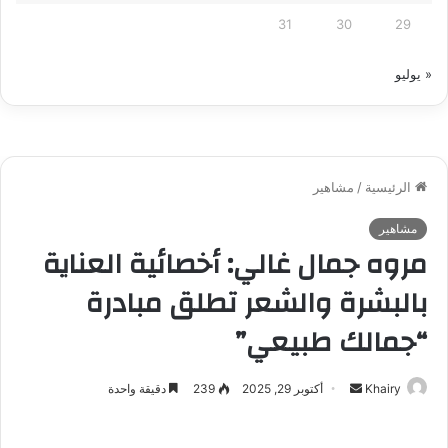
31
30
29
« يوليو