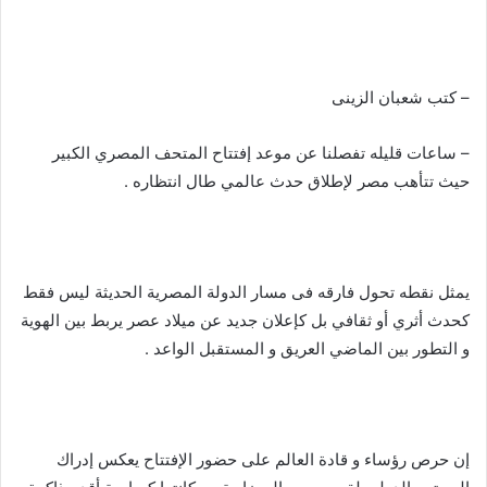
ب
ر
ي
د
– كتب شعبان الزينى
ا
إ
– ساعات قليله تفصلنا عن موعد إفتتاح المتحف المصري الكبير
ل
حيث تتأهب مصر لإطلاق حدث عالمي طال انتظاره .
ك
ت
ر
و
يمثل نقطه تحول فارقه فى مسار الدولة المصرية الحديثة ليس فقط
ن
كحدث أثري أو ثقافي بل كإعلان جديد عن ميلاد عصر يربط بين الهوية
ي
و التطور بين الماضي العريق و المستقبل الواعد .
ا
إن حرص رؤساء و قادة العالم على حضور الإفتتاح يعكس إدراك