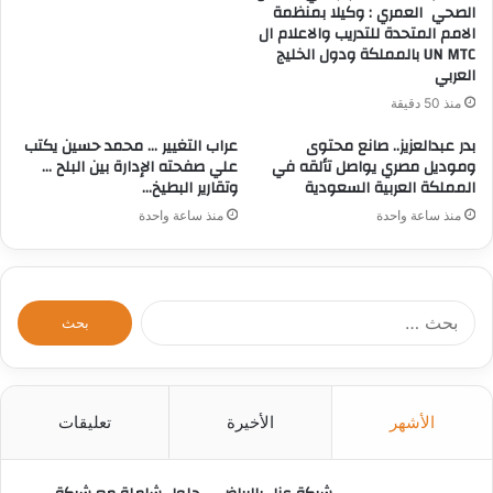
الصحي العمري : وكيلا بمنظمة
الامم المتحدة للتدريب والاعلام ال
UN MTC بالمملكة ودول الخليج
العربي
منذ 50 دقيقة
بدر عبدالعزيز.. صانع محتوى
عراب التغيير … محمد حسين يكتب
وموديل مصري يواصل تألقه في
علي صفحته الإدارة بين البلح …
المملكة العربية السعودية
وتقارير البطيخ…
منذ ساعة واحدة
منذ ساعة واحدة
ا
ل
ب
ح
ث
الأشهر
الأخيرة
تعليقات
ع
ن
: