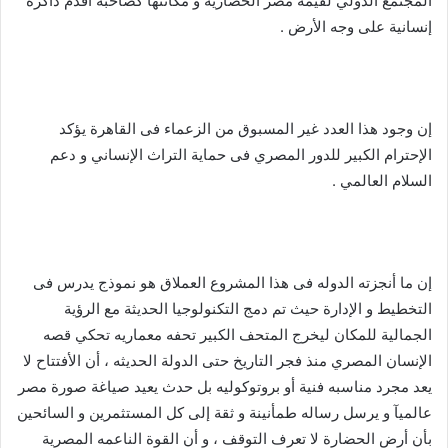
المجتمع الدولي لقيمه مصر الحضارية و مكانتها كصاحبة أقدم ذاكرة
إنسانية على وجه الأرض .
إن وجود هذا العدد غير المسبوق من الزعماء فى القاهرة يؤكد
الإحترام الكبير للدور المصري فى حماية التراث الإنساني و دعم
السلام العالمي .
إن ما أنجزته الدوله فى هذا المشروع العملاق هو نموذج يدرس فى
التخطيط و الإدارة حيث تم دمج التكنولوجيا الحديثة مع الرؤية
الجمالية للمكان ليخرج المتحف الكبير تحفه معماريه تحكي قصه
الإنسان المصري منذ فجر التاريخ حتى الدولة الحديثه ، أن الأفتتاح لا
يعد مجرد مناسبه فنية أو بروتوكوليه بل حدث يعيد صياغة صورة مصر
عالميآ و يرسل رساله طمأنينة و ثقة إلى كل المستثمرين و السائحين
بأن أرض الحضارة لا تعرف التوقف ، و أن القوة الناعمه المصرية