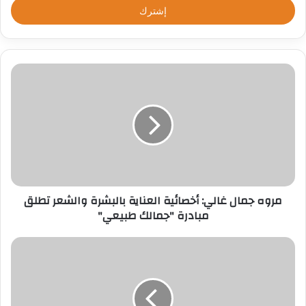
ل
ب
ر
ي
د
ك
ا
ل
إ
ل
ك
ت
ر
مروه جمال غالي: أخصائية العناية بالبشرة والشعر تطلق
و
مبادرة "جمالك طبيعي"
ن
ي