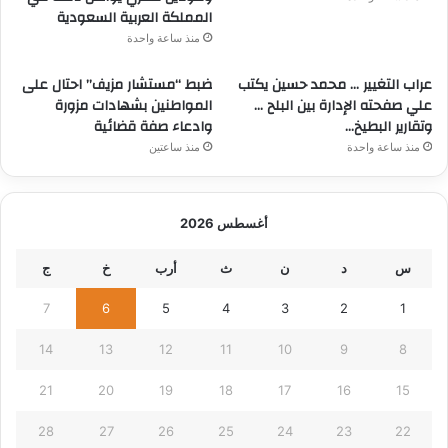
المملكة العربية السعودية
منذ ساعة واحدة
عراب التغيير … محمد حسين يكتب
ضبط “مستشار مزيف” احتال على
علي صفحته الإدارة بين البلح …
المواطنين بشهادات مزورة
وتقارير البطيخ…
وادعاء صفة قضائية
منذ ساعة واحدة
منذ ساعتين
أغسطس 2026
س
د
ن
ث
أرب
خ
ج
7
6
5
4
3
2
1
14
13
12
11
10
9
8
21
20
19
18
17
16
15
28
27
26
25
24
23
22