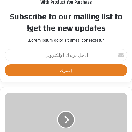
With Product You Purchase
Subscribe to our mailing list to
get the new updates!
Lorem ipsum dolor sit amet, consectetur.
أ
د
خ
ل
ب
ر
ي
د
ك
ا
ل
إ
ل