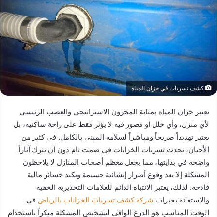
ب
ر
ي
د
ا
إ
ل
ك
كشف تسربات في خزان المياه
ت
ر
يعتبر خزان المياه بمثابة المخزون الاستراتيجي والعصب الرئيسي
و
لأي منزل، وأي خلل أو قصور فيه لا يؤثر فقط على راحة ساكنيه، بل
ن
يعتبر تهديداً صريحاً ومباشراً لسلامة المبنى بالكامل. في كثير من
ي
الأحيان، تحدث تسربات الخزانات في صمت تام دون أن تترك آثاراً
ا
واضحة في بدايتها، مما يجعل معظم أصحاب المنازل لا يلاحظون
المشكلة إلا بعد وقوع أضرار إنشائية جسيمة وتكبد خسائر مالية
فادحة. لذلك، يعتبر الانتباه الدائم للعلامات التحذيرية الخفية
والاستعانة بخبرات
شركة كشف تسربات الخزانات بالرياض
في
الوقت المناسب هو الدرع الواقي لتشخيص المشكلة مبكراً باستخدام