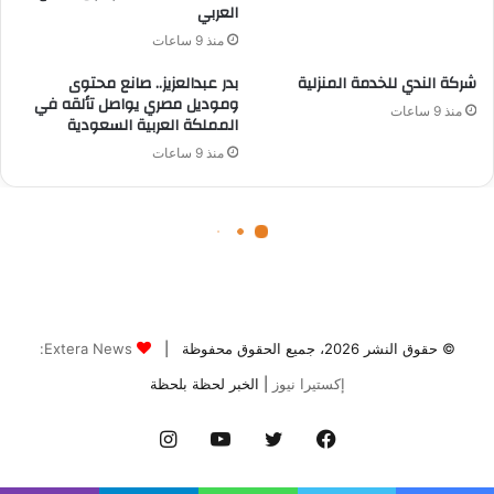
© حقوق النشر 2026، جميع الحقوق محفوظة |
Extera News:
إكستيرا نيوز
| الخبر لحظة بلحظة
فيسبوك
تويتر
يوتيوب
انستقرام