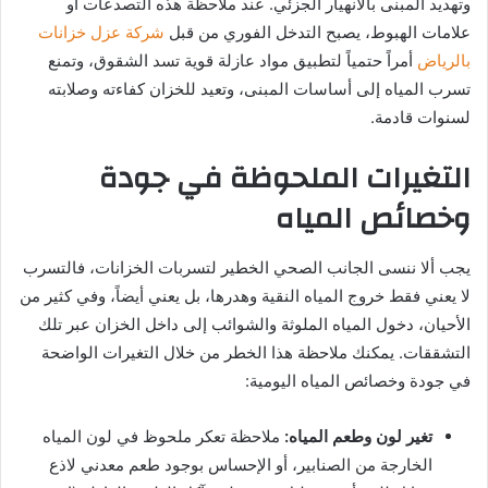
وتهديد المبنى بالانهيار الجزئي. عند ملاحظة هذه التصدعات أو
علامات الهبوط، يصبح التدخل الفوري من قبل
شركة عزل خزانات
بالرياض
أمراً حتمياً لتطبيق مواد عازلة قوية تسد الشقوق، وتمنع
تسرب المياه إلى أساسات المبنى، وتعيد للخزان كفاءته وصلابته
لسنوات قادمة.
التغيرات الملحوظة في جودة
وخصائص المياه
يجب ألا ننسى الجانب الصحي الخطير لتسربات الخزانات، فالتسرب
لا يعني فقط خروج المياه النقية وهدرها، بل يعني أيضاً، وفي كثير من
الأحيان، دخول المياه الملوثة والشوائب إلى داخل الخزان عبر تلك
التشققات. يمكنك ملاحظة هذا الخطر من خلال التغيرات الواضحة
في جودة وخصائص المياه اليومية:
تغير لون وطعم المياه:
ملاحظة تعكر ملحوظ في لون المياه
الخارجة من الصنابير، أو الإحساس بوجود طعم معدني لاذع