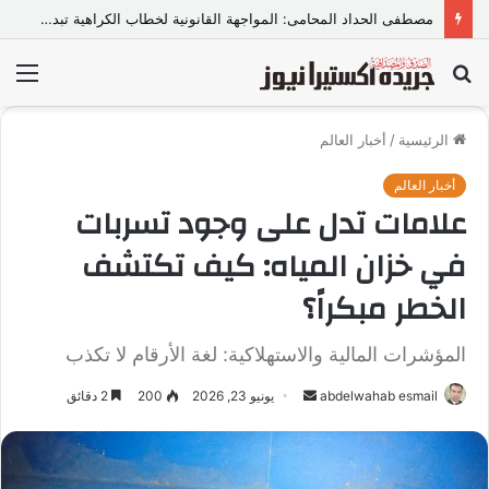
مصطفى الحداد المحامى: المواجهة القانونية لخطاب الكراهية تبدأ بتشريع واضح ووعي مجتمعي
بحث
الق
عن
الرئيسية
/
أخبار العالم
أخبار العالم
علامات تدل على وجود تسربات
في خزان المياه: كيف تكتشف
الخطر مبكراً؟
المؤشرات المالية والاستهلاكية: لغة الأرقام لا تكذب
abdelwahab esmail
أ
يونيو 23, 2026
200
2 دقائق
ر
س
ل