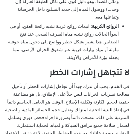
ومائل للصدأ، وهو دليل قوي على تآكل الطبقة العازلة (إن
وجدت) ووصول المياه إلى حديد التسليح داخل الخرسانة
وتفاعلها معه.
الروائح الكريهة:
انبعاث روائح غريبة تشبه رائحة العفن، أو في
أسوأ الحالات روائح تشبه مياه الصرف الصحي عند فتح
الصنابير. هذا يشير بشكل خطير وواضح إلى دخول مياه جوفية
ملوثة أو مياه بيارات قريبة عبر شقوق الخزان الأرضي، مما
يجعله بؤرة للأمراض والأوبئة.
لا تتجاهل إشارات الخطر
في الختام، يجب أن تدرك جيداً أن تجاهل إشارات الخطر أو تأجيل
معالجة تسربات الخزانات ليس حلاً على الإطلاق، بل هو مضاعفة
حتمية لحجم الكارثة وتكلفة الإصلاح. الوقت هو العامل الحاسم دائماً
في إنقاذ البنية التحتية لمنزلك وتقليل حجم الخسائر المادية والصحية
المترتبة على ذلك. ننصحك دائماً بضرورة إجراء فحص دوري وشامل
لضمان سلامة جميع مرافق السباكة والمياه. لحماية استثمارك
العقاري وصحة عائلتك من هذه المخاطر الخفية، لا تتردد في الاعتماد