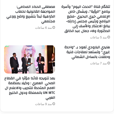
تتقدّم قناة “الحدث اليوم” وأسرة
مصطفى الحداد المحامى:
برنامج “الرؤية”، وبشكل خاص
المواجهة القانونية لخطاب
الإعلامي خيري البحيري -مذيع
الكراهية تبدأ بتشريع واضح ووعي
البرنامج ورئيس مجلس إدارته-
مجتمعي
ببالغ الاعتذار والأسف إلى
منذ 6 ساعات
الدكتورة ولاء جمال عبد الخالق
منذ 5 ساعات
هايدي البارودي تعود بـ “واحدة
غيري” وتستعد لمفاجآت فنية
وحفلات بالساحل الشمالي
منذ 7 ساعات
بعد تتويجه قائدا مؤثرا في القطاع
الصحي العمري : وكيلا بمنظمة
الامم المتحدة للتدريب والاعلام ال
UN MTC بالمملكة ودول الخليج
العربي
منذ 9 ساعات