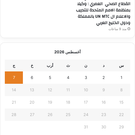
القطاع الصحي العمري : وكيلا
بمنظمة الامم المتحدة للتدريب
والاعلام ال UN MTC بالمملكة
ودول الخليج العربي
منذ 9 ساعات
أغسطس 2026
س
د
ن
ث
أرب
خ
ج
7
6
5
4
3
2
1
14
13
12
11
10
9
8
21
20
19
18
17
16
15
28
27
26
25
24
23
22
31
30
29