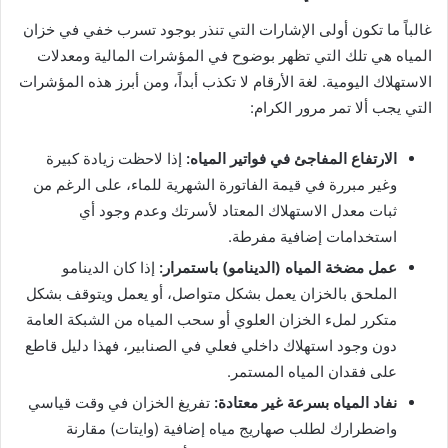
غالباً ما تكون أولى الإشارات التي تنذر بوجود تسرب خفي في خزان
المياه هي تلك التي تظهر بوضوح في المؤشرات المالية ومعدلات
الاستهلاك اليومية. لغة الأرقام لا تكذب أبداً، ومن أبرز هذه المؤشرات
التي يجب ألا تمر مرور الكرام:
الارتفاع المفاجئ في فواتير المياه:
إذا لاحظت زيادة كبيرة
وغير مبررة في قيمة الفاتورة الشهرية للماء، على الرغم من
ثبات معدل الاستهلاك المعتاد لأسرتك وعدم وجود أي
استخدامات إضافية مفرطة.
عمل مضخة المياه (الدينامو) باستمرار:
إذا كان الدينامو
الملحق بالخزان يعمل بشكل متواصل، أو يعمل ويتوقف بشكل
متكرر لملء الخزان العلوي أو سحب المياه من الشبكة العامة
دون وجود استهلاك داخلي فعلي في الصنابير، فهذا دليل قاطع
على فقدان المياه المستمر.
نفاد المياه بسرعة غير معتادة:
تفريغ الخزان في وقت قياسي
واضطرارك لطلب صهاريج مياه إضافية (وايتات) مقارنة