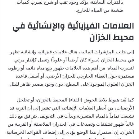
بالفترات السابقة، يؤكد وجود ثقب أو شرخ يسرب كميات
ضخمة من المياه للخارج.
العلامات الفيزيائية والإنشائية في
محيط الخزان
إلى جانب المؤشرات المالية، هناك علامات فيزيائية وإنشائية تظهر
في محيط الخزان (سواء كان أرضياً أو علوياً) وتعمل كإنذار مرئي
لتسرب المياه. من أهم هذه العلامات ظهور بقع مياه دائمة أو رطوبة
مستمرة حول الغطاء الخارجي للخزان الأرضي، أو أسفل قاعدة
الخزان العلوي الموجود على السطح، دون وجود مصدر ظاهر للبلل.
كما يُعد هبوط بلاط الحوش (الفناء) المحيط بالخزان، أو تخلخل
الأرضيات، من أخطر العلامات الإنشائية التي تشير إلى أن التربة قد
تشبعت تماماً بالمياه المتسربة وبدأت في التجويف. يترافق مع ذلك
غالباً ظهور تشققات وتصدعات في الجدران الملاصقة أو القريبة من
الخزان. إن استمرار هذا الوضع يؤدي إلى إضعاف القواعد الخرسانية