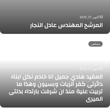
ن
د
م
ل
ب
ا
ك
أكتوبر 27, 2025
ل
ر
المرشح المهندس عادل النجار
ن
ة
ج
ا
ا
ر
ل
مشاهير
ع
ق
ي
د
ه
أكتوبر 27, 2025
ا
العقيد هادي جميل انا خادم لكل ابناء
د
دائرتى كفر الزيات وبسيون وهذا ما
ي
ج
تربيت علية منذ ان شرفت بارتداء بدلتى
م
الميرى
ي
ل
ا
أ