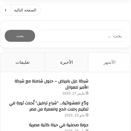
ع
ف
م
د
ة
الصفحة التالية
ص
ا
ر
ف
ض
ل
ا
ج
ل
ر
ب
ا
ح
ح
ث
ت
الأشهر
الأخيرة
تعليقات
ع
ج
ن
م
:
شركة عزل بالرياض – حلول شاملة مع شركة
ي
الأمير للعوازل
ل
ا
مارس 21, 2025
ن
ودّع العشوائية… “شراع ترافيل” تُحدث ثورة في
ف
تنظيم رحلات الحج والعمرة من مصر
ب
مايو 23, 2025
م
ص
جولة صحفية في حياة كاتبة مصرية
ر
يناير 26, 2025