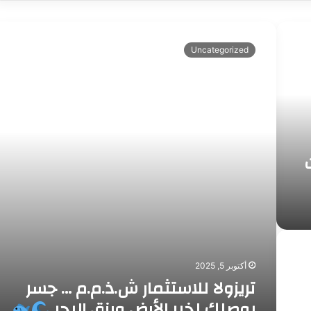
ت
ر
Uncategorized
ي
ز
و
ل
ا
ل
ل
ا
س
ت
ث
م
ا
ر
ش
أكتوبر 5, 2025
.
تريزولا للاستثمار ش.ذ.م.م … جسر
ذ
يوصلك لخير الأرض ورزق البحر
.