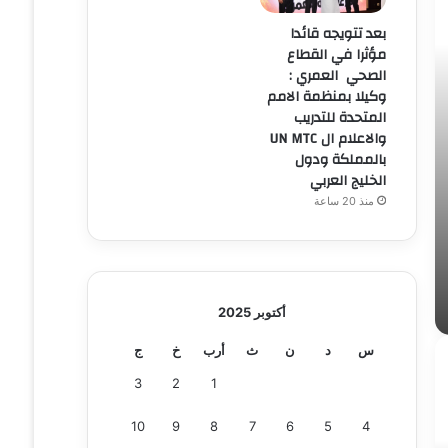
بعد تتويجه قائدا
مؤثرا في القطاع
الصحي العمري :
وكيلا بمنظمة الامم
المتحدة للتدريب
والاعلام ال UN MTC
بالمملكة ودول
الخليج العربي
منذ 20 ساعة
أكتوبر 2025
س
د
ن
ث
أرب
خ
ج
3
2
1
10
9
8
7
6
5
4