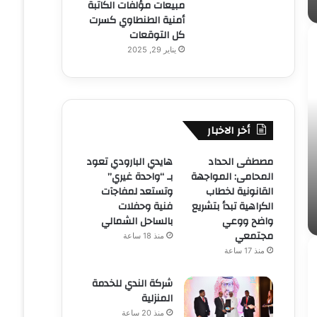
مبيعات مؤلفات الكاتبة
أمنية الطنطاوي كسرت
كل التوقعات
يناير 29, 2025
أخر الاخبار
مصطفى الحداد
هايدي البارودي تعود
المحامى: المواجهة
بـ “واحدة غيري”
القانونية لخطاب
وتستعد لمفاجآت
الكراهية تبدأ بتشريع
فنية وحفلات
واضح ووعي
بالساحل الشمالي
مجتمعي
منذ 18 ساعة
منذ 17 ساعة
شركة الندي للخدمة
المنزلية
منذ 20 ساعة