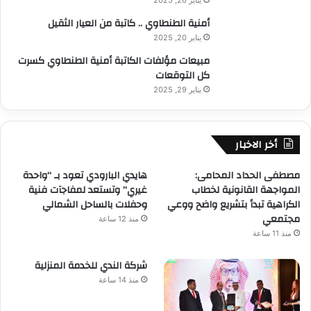
ع
أمنية الطنطاوي .. كاتبة من العيار الثقيل
م
يناير 20, 2025
ل
–
مبيعات مؤلفات الكاتبة أمنية الطنطاوي كسرت
ر
كل التوقعات
ؤ
يناير 29, 2025
ي
ة
س
أخر الاخبار
ل
م
ى
مصطفى الحداد المحامى:
هايدي البارودي تعود بـ “واحدة
ك
المواجهة القانونية لخطاب
غيري” وتستعد لمفاجآت فنية
م
الكراهية تبدأ بتشريع واضح ووعي
وحفلات بالساحل الشمالي
ا
مجتمعي
منذ 12 ساعة
ل
منذ 11 ساعة
ا
ل
شركة الندي للخدمة المنزلية
د
منذ 14 ساعة
ي
ن