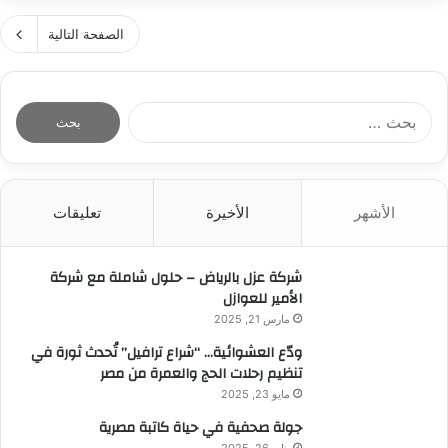
ع
ة
ل
ا
ل
.
ر
الصفحة التالية
ل
ا
.
ب
س
ب
ق
ع
ب
ا
ل
ا
ت
و
ت
ا
ل
م
س
ل
ث
ب
ي
ب
ا
ر
ل
ح
ن
2
ة
ث
ي
0
ل
الأشهر
الأخيرة
تعليقات
ع
م
2
ت
ن
ن
5
غ
:
2
شركة عزل بالرياض – حلول شاملة مع شركة
ي
0
الأمير للعوازل
ي
2
ر
مارس 21, 2025
5
و
ودّع العشوائية… “شراع ترافيل” تُحدث ثورة في
ا
تنظيم رحلات الحج والعمرة من مصر
ق
مايو 23, 2025
ع
ا
جولة صحفية في حياة كاتبة مصرية
ل
يناير 26, 2025