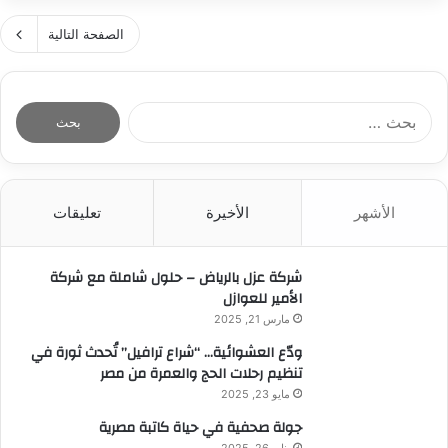
ي
ع
ا
ل
ل
الصفحة التالية
غ
أ
مً
ن
ن
ا
ي
ك
ل
ه
ت
ا
ا
ب
ت
ل
ي
ع
م
ب
ع
ن
ن
ح
ت
و
ى
ث
م
ا
،
الأشهر
الأخيرة
تعليقات
ع
د
ن
ب
ن
ع
ا
ل
:
ل
ب
شركة عزل بالرياض – حلول شاملة مع شركة
ل
ى
و
الأمير للعوازل
أ
ا
ي
ن
مارس 21, 2025
ل
ا
ه
ح
ودّع العشوائية… “شراع ترافيل” تُحدث ثورة في
ا
ا
ظ
تنظيم رحلات الحج والعمرة من مصر
ل
ر
ي
مايو 23, 2025
أ
ح
ت
جولة صحفية في حياة كاتبة مصرية
ا
ك
يناير 26, 2025