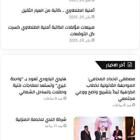
ز
ت
أمنية الطنطاوي .. كاتبة من العيار الثقيل
ت
ت
ع
يناير 20, 2025
ح
ل
ر
مبيعات مؤلفات الكاتبة أمنية الطنطاوي كسرت
ي
ك
كل التوقعات
ا
يناير 29, 2025
ع
ج
ا
ب
أخر الاخبار
ك
ث
مصطفى الحداد المحامى:
هايدي البارودي تعود بـ “واحدة
ي
المواجهة القانونية لخطاب
غيري” وتستعد لمفاجآت فنية
ر
الكراهية تبدأ بتشريع واضح ووعي
وحفلات بالساحل الشمالي
مجتمعي
منذ 9 ساعات
منذ 8 ساعات
شركة الندي للخدمة المنزلية
منذ 11 ساعة