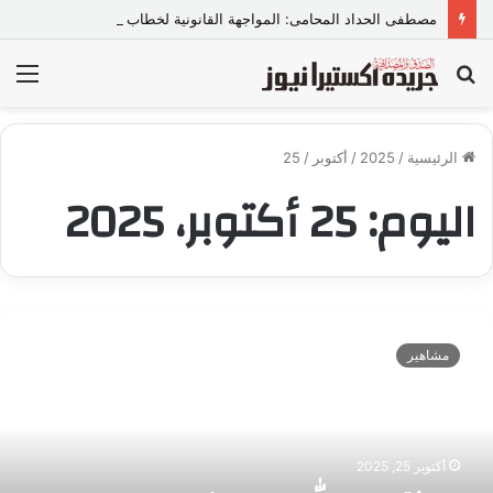
مصطفى الحداد المحامى: المواجهة القانونية لخطاب الكراهية تبدأ بتشريع واضح ووعي مجتمعي
بحث
الق
عن
الرئيسية
/
2025
/
أكتوبر
/
25
اليوم:
25 أكتوبر، 2025
ا
ل
مشاهير
د
ك
ت
و
ر
أكتوبر 25, 2025
ع