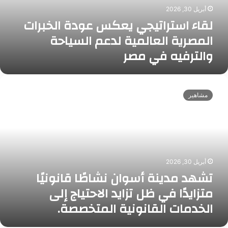
ر
أبريل 30, 2026
ا
لقاء استراتيجي يعكس عودة الخبرات
ت
ي
المصرية العالمية لدعم السياحة
ج
والترفيه في مصر
ي
ي
ع
ت
ك
ش
مشاهير
س
ه
ع
د
و
م
د
د
ة
ي
ا
ن
ل
أبريل 30, 2026
ة
تشهد مدينة أسوان نشاطًا قانونيًا
خ
أ
ب
س
متزايدًا في ظل تزايد الاحتياج إلى
ر
و
الخدمات القانونية المتخصصة.
ا
ا
ت
ن
ا