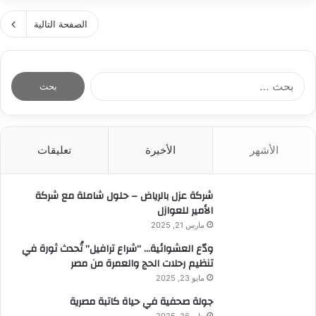
ج
ي
ل
ل
ا
الصفحة التالية
ت
س
ح
ز
إ
ة
ا
د
و
ي
ا
ا
ا
د
ر
ل
ل
ا
ة
ب
ت
ل
ش
ح
ر
ا
ر
ث
ف
ح
ك
الأشهر
الأخيرة
تعليقات
ع
ي
ت
ة
ن
ه
ي
أ
:
ف
ا
شركة عزل بالرياض – حلول شاملة مع شركة
ن
ي
ج
الأمير للعوازل
ي
م
إ
س
مارس 21, 2025
ص
ل
س
ر
ودّع العشوائية… “شراع ترافيل” تُحدث ثورة في
ى
ت
تنظيم رحلات الحج والعمرة من مصر
ا
و
ل
مايو 23, 2025
ن
خ
ل
جولة صحفية في حياة كاتبة مصرية
د
ل
يناير 26, 2025