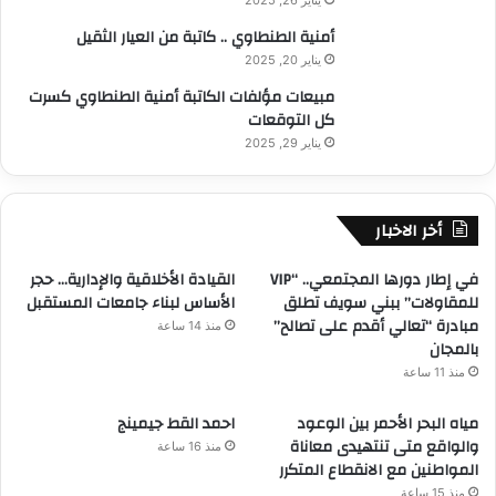
م
ر
أمنية الطنطاوي .. كاتبة من العيار الثقيل
ا
خ
ت
يناير 20, 2025
ا
ا
م
مبيعات مؤلفات الكاتبة أمنية الطنطاوي كسرت
ل
و
كل التوقعات
ق
ا
يناير 29, 2025
ا
ل
ن
ج
و
ر
ن
أخر الاخبار
ا
ي
ن
ة
ي
في إطار دورها المجتمعي.. “VIP
القيادة الأخلاقية والإدارية… حجر
ا
ت
للمقاولات” ببني سويف تطلق
الأساس لبناء جامعات المستقبل
ل
مبادرة “تعالي أقدم على تصالح”
منذ 14 ساعة
م
بالمجان
ت
منذ 11 ساعة
خ
ص
مياه البحر الأحمر بين الوعود
احمد القط جيمينج
ص
والواقع متى تنتهيدى معاناة
منذ 16 ساعة
ة
المواطنين مع الانقطاع المتكرر
.
منذ 15 ساعة