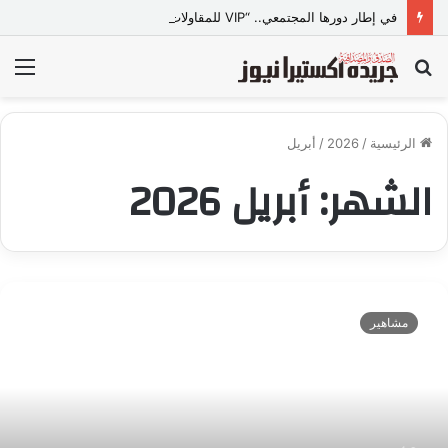
في إطار دورها المجتمعي.. “VIP للمقاولات” ببني سويف تطلق مبادرة “تعالي أقدم على تصالح” بالمجان
بحث
الق
عن
الرئيسية
/
2026
/
أبريل
الشهر:
أبريل 2026
“
ه
مشاهير
م
س
ا
ت
ل
ع