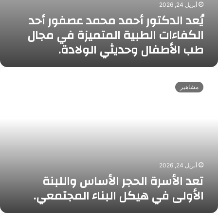
م
أبريل 24, 2026
ح
ل
يُعد الدكتور أحمد محمد عصفور أحد
م
ح
د
الكفاءات الطبية المتميزة في مجال
م
ع
ة
طب الأطفال وحديثي الولادة.
ص
ف
ف
ي
و
ت
ا
ر
ع
ل
مشاهير
أ
د
و
ح
ا
ع
د
ل
ي
ا
أ
.
ل
س
ك
ر
ف
ة
ا
ا
أبريل 24, 2026
ء
ل
تعد الأسرة الحجر الأساس واللبنة
ا
ح
الأولى في هيكل البناء المجتمعي.
ت
ج
ا
ر
ل
ا
ا