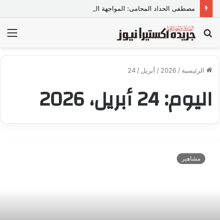
مصطفى الحداد المحامى: المواجهة القانونية لخطاب الكراهية تبدأ بتشريع واضح ووعي مجتمعي
بحث
الق
عن
الرئيسية
/
2026
/
أبريل
/
24
اليوم:
24 أبريل، 2026
ش
ب
مشاهير
ا
ب
و
ط
ن
ي