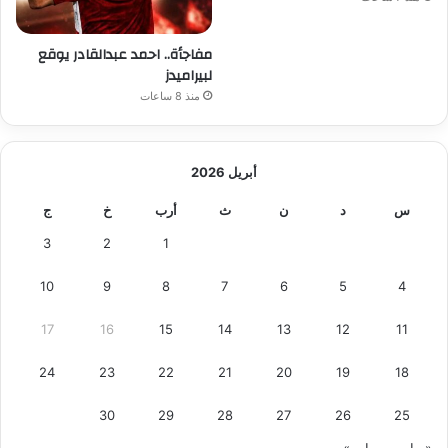
و
ل
ي
مفاجأة.. احمد عبدالقادر يوقع
ر
لبيراميدز
ئ
منذ 8 ساعات
ي
س
ا
أبريل 2026
ل
و
س
د
ن
ث
أرب
خ
ج
ز
ر
3
2
1
ا
ء
10
9
8
7
6
5
4
17
16
15
14
13
12
11
24
23
22
21
20
19
18
30
29
28
27
26
25