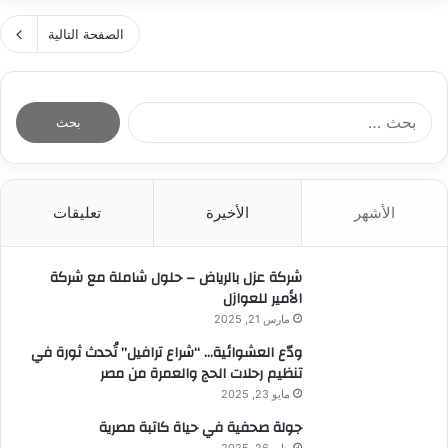
ق
ج
ب
ب
ش
ه
الصفحة التالية
ا
ة
ة
“
ر
ا
ي
د
ل
م
ق
ا
و
و
د
ل
ط
ع
م
ب
ن
ا
و
ح
ي
ل
ا
ث
ة
و
ج
الأشهر
الأخيرة
تعليقات
ع
”
ر
ب
ن
ب
ا
د
:
س
شركة عزل بالرياض – حلول شاملة مع شركة
ل
”
و
الأمير للعوازل
ع
ه
ز
مارس 21, 2025
ا
ا
ج
ودّع العشوائية… “شراع ترافيل” تُحدث ثورة في
ء
تنظيم رحلات الحج والعمرة من مصر
ف
مايو 23, 2025
ي
و
جولة صحفية في حياة كاتبة مصرية
ف
يناير 26, 2025