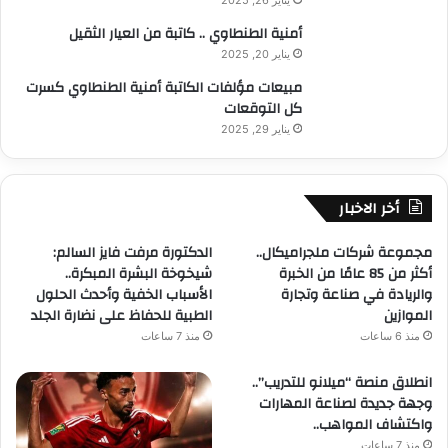
ا
أمنية الطنطاوي .. كاتبة من العيار الثقيل
ة
يناير 20, 2025
و
ا
مبيعات مؤلفات الكاتبة أمنية الطنطاوي كسرت
ل
كل التوقعات
د
يناير 29, 2025
ا
ل
د
أخر الاخبار
ك
ت
و
مجموعة شركات ملجراميكال..
الدكتورة مرفت فايز السالم:
ر
أكثر من 85 عامًا من الخبرة
شيخوخة البشرة المبكرة..
م
والريادة في صناعة وتجارة
الأسباب الخفية وأحدث الحلول
ص
الموازين
الطبية للحفاظ على نضارة الجلد
ط
منذ 6 ساعات
منذ 7 ساعات
ف
ى
انطلاق منصة “ميلانو للتدريب”..
م
وجهة جديدة لصناعة المهارات
د
واكتشاف المواهب..
ب
منذ 7 ساعات