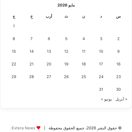
ر
مايو 2026
و
ا
س
د
ن
ث
أرب
خ
ج
س
1
ع
ب
8
7
6
5
4
3
2
ف
ر
15
14
13
12
11
10
9
و
ع
22
21
20
19
18
17
16
م
ت
ع
23
24
25
26
27
28
29
د
د
31
30
ة
« أبريل
يونيو »
© حقوق النشر 2026، جميع الحقوق محفوظة |
Extera News: