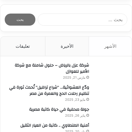
ل
ر
ا
ا
م
ا
ل
ة
ل
ص
م
ب
ح
م
ح
ف
ي
ث
ي
ز
الأشهر
الأخيرة
تعليقات
ع
ت
ة
ن
و
ف
:
ف
ي
شركة عزل بالرياض – حلول شاملة مع شركة
ي
ع
الأمير للعوازل
ق
ا
مارس 21, 2025
ك
ل
ر
ودّع العشوائية… “شراع ترافيل” تُحدث ثورة في
م
م
تنظيم رحلات الحج والعمرة من مصر
ا
ل
ل
مايو 23, 2025
ن
أ
جولة صحفية في حياة كاتبة مصرية
ق
ز
يناير 26, 2025
ل
ي
ا
ا
أمنية الطنطاوي .. كاتبة من العيار الثقيل
ل
ء
يناير 20, 2025