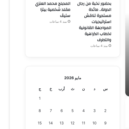
بحضور نخبة من رجال
المدبلج محمد العنزي
الدولة.. مائدة
مقلد شخصية بيتزا
مستديرة تناقش
ستيڤ
استراتيجيات
منذ 4 ساعات
المواجهة القانونية
لخطاب الكراهية
والتطرف
منذ 4 ساعات
مايو 2026
س
د
ن
ث
أرب
خ
ج
1
8
7
6
5
4
3
2
15
14
13
12
11
10
9