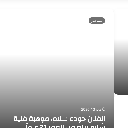
ا
ل
مشاهير
ف
ن
ا
ن
ح
و
د
ه
س
ل
ا
م
،
م
و
مايو 13, 2026
ه
الفنان حوده سلام، موهبة فنية
ب
شابة تبلغ من العمر 21 عاماً.
ة