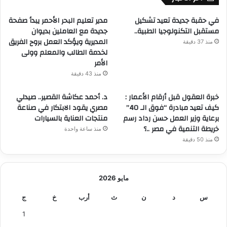
ة
ا
ل
في حقبة جديدة تعيد تشكيل
مدير تعليم البحر الأحمر يبدأ صفحة
ت
ض
مستقبل التكنولوجيا الطبية..
جديدة مع العاملين بديوان
م
المديرية ويؤكد العمل بروح الفريق
منذ 37 دقيقة
ا
لخدمة الطالب والمعلم وولى
ن
الأمر
ا
منذ 43 دقيقة
س
ت
خبرة العقول قبل أرقام الأعمار :
د. أحمد عكاشة القصير.. صيدلي
م
كيف تعيد مبادرة “فوق الـ 40”
مصري يقود الابتكار في صناعة
ر
برعاية وزير العمل حسن رداد رسم
منتجات العناية بالسيارات
ا
خريطة التنمية في مصر ..؟
منذ ساعة واحدة
ر
منذ 50 دقيقة
ا
ل
خ
د
مايو 2026
م
ا
س
د
ن
ث
أرب
خ
ج
ت
1
ا
ل