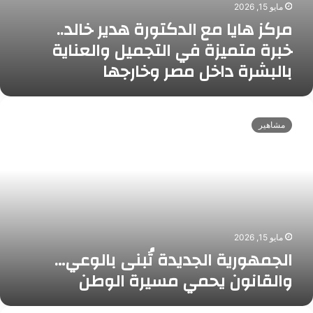
مايو 15, 2026
و
ر
مركز هايا مع الدكتورة هدير خالد..
ر
ا
ة
خبرة متميزة في التجميل والعناية
ت
ه
«
بالبشرة داخل مصر وخارجها
د
س
ي
ن
ر
د
ا
خ
و
ل
مشاهير
ا
ا
ج
ل
ل
م
د
ق
ه
.
ط
و
.
ة
ر
خ
ب
ي
ب
ا
ة
ر
س
ا
مايو 15, 2026
ة
ت
ل
الجمهورية الجديدة تُبنى بالوعي…
م
ت
ج
والقانون يحمي مسيرة الوطن
ت
»
د
م
ل
ي
ي
إ
د
م