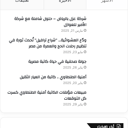
الأشهر
الأخيرة
تعليقات
ع
ي
ب
ي
ن
ع
م
ه
:
ا
ن
ب
شركة عزل بالرياض – حلول شاملة مع شركة
ل
ط
م
الأمير للعوازل
م
ق
ص
مارس 21, 2025
ا
ة
ر
ل
ودّع العشوائية… “شراع ترافيل” تُحدث ثورة في
ح
ت
تنظيم رحلات الحج والعمرة من مصر
د
ش
ا
مايو 23, 2025
ط
ئ
جولة صحفية في حياة كاتبة مصرية
ي
ق
يناير 26, 2025
ب
ا
ا
ل
أمنية الطنطاوي .. كاتبة من العيار الثقيل
ت
ق
يناير 20, 2025
و
ب
مبيعات مؤلفات الكاتبة أمنية الطنطاوي كسرت
ا
ة
كل التوقعات
ل
ا
إ
يناير 29, 2025
ل
ن
ط
ش
ب
ا
ي
أخر الاخبار
ء