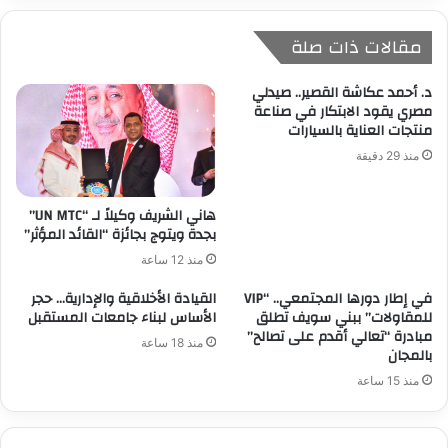
مقالات ذات صلة
د. أحمد عكاشة القصير.. صيدلي
مصري يقود الابتكار في صناعة
منتجات العناية بالسيارات
منذ 29 دقيقة
هاني الشريف وكيلاً لـ “UN MTC”
بجدة ويتوج بجائزة “القائد المؤثر”
منذ 12 ساعة
في إطار دورها المجتمعي.. “VIP
القيادة الأخلاقية والإدارية… حجر
للمقاولات” ببني سويف تطلق
الأساس لبناء جامعات المستقبل
مبادرة “تعالي أقدم على تصالح”
منذ 18 ساعة
بالمجان
منذ 15 ساعة