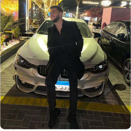
ر
ي
د
ا
إ
ل
ك
ت
ر
و
ن
ي
ا