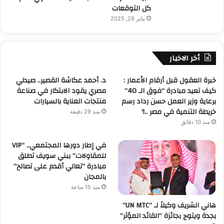
كل التوقعات
يناير 29, 2025
أخر الاخبار
خبرة العقول قبل أرقام الأعمار :
د. أحمد عكاشة القصير.. صيدلي
كيف تعيد مبادرة “فوق الـ 40”
مصري يقود الابتكار في صناعة
برعاية وزير العمل حسن رداد رسم
منتجات العناية بالسيارات
خريطة التنمية في مصر ..؟
منذ 29 دقيقة
منذ 10 دقائق
في إطار دورها المجتمعي.. “VIP
للمقاولات” ببني سويف تطلق
مبادرة “تعالي أقدم على تصالح”
بالمجان
منذ 15 ساعة
هاني الشريف وكيلاً لـ “UN MTC”
بجدة ويتوج بجائزة “القائد المؤثر”