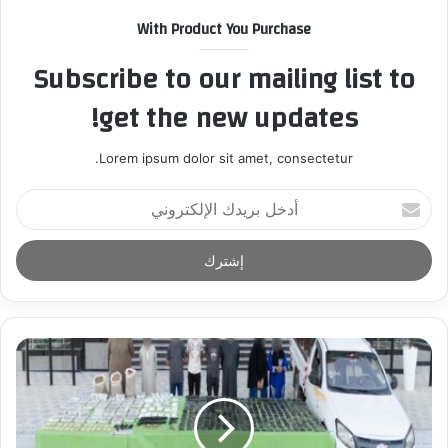
With Product You Purchase
Subscribe to our mailing list to
get the new updates!
Lorem ipsum dolor sit amet, consectetur.
أ
د
خ
ل
ب
ر
ي
د
ك
ا
ل
إ