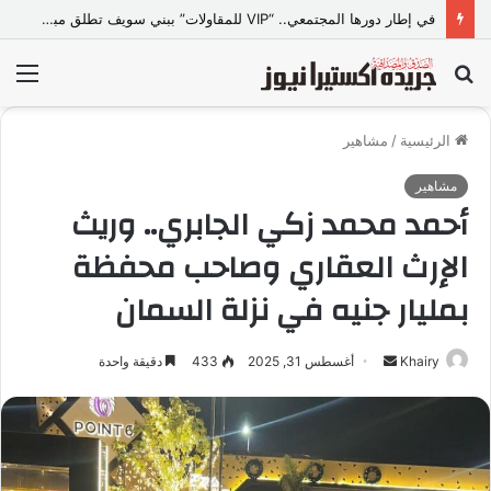
القيادة الأخلاقية والإدارية… حجر الأساس لبناء جامعات المستقبل
بحث
الق
عن
الرئيسية
/
مشاهير
مشاهير
أحمد محمد زكي الجابري.. وريث
الإرث العقاري وصاحب محفظة
بمليار جنيه في نزلة السمان
Khairy
أ
أغسطس 31, 2025
433
دقيقة واحدة
ر
س
ل
ب