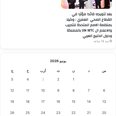
ف
ي
م
بعد تتويجه قائدا مؤثرا في
ن
القطاع الصحي العمري : وكيلا
ق
بمنظمة الامم المتحدة للتدريب
ل
والاعلام ال UN MTC بالمملكة
ب
ودول الخليج العربي
س
منذ 14 ساعة
ج
ن
ه
يونيو 2026
ل
ن
س
د
ن
ث
أرب
خ
ج
ب
ي
5
4
3
2
1
ل
ب
12
11
10
9
8
7
6
ن
ع
19
18
17
16
15
14
13
ب
د
26
25
24
23
22
21
20