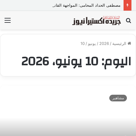
مصطفى الحداد المحامى: المواجهة القانونية لخطاب الكراهية تبدأ بتشريع واضح ووعي مجتمعي
بحث
الق
عن
الرئيسية
/
2026
/
يونيو
/
10
اليوم:
10 يونيو، 2026
ا
ل
مشاهير
د
ك
ت
و
ر
و