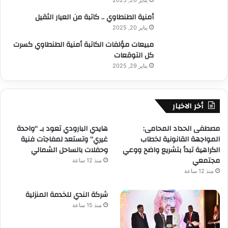
ق
ة
أمنية الطنطاوي .. كاتبة من العيار الثقيل
ي
ن
ا
يناير 20, 2025
ا
ا
ر
مبيعات مؤلفات الكاتبة أمنية الطنطاوي كسرت
ل
ي
كل التوقعات
م
ة
يناير 29, 2025
ا
و
ء
ج
”
ه
ف
أخر الاخبار
ه
ي
ا
م
ن
مصطفى الحداد المحامى:
هايدي البارودي تعود بـ “واحدة
أ
ا
المواجهة القانونية لخطاب
غيري” وتستعد لمفاجآت فنية
ر
ص
الكراهية تبدأ بتشريع واضح ووعي
وحفلات بالساحل الشمالي
ب
ر
مجتمعي
منذ 12 ساعة
ا
منذ 12 ساعة
ل
ز
شركة الندي للخدمة المنزلية
ف
منذ 15 ساعة
ز
ا