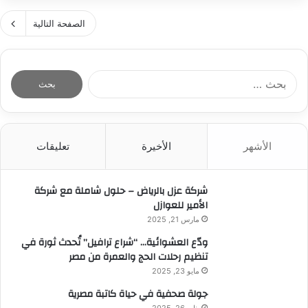
ك
إ
ا
ف
ي
الصفحة التالية
ء
ي
ج
ا
ح
ا
ل
ف
ر
ي
ل
ا
ا
م
ز
ل
ل
ن
ف
ب
ق
ي
ا
ح
د
ة
ف
ث
ي
”
ن
الأشهر
الأخيرة
تعليقات
ع
م
ج
ن
،
ل
:
ا
شركة عزل بالرياض – حلول شاملة مع شركة
ة
ل
الأمير للعوازل
ش
أ
ق
مارس 21, 2025
م
ي
ن
ودّع العشوائية… “شراع ترافيل” تُحدث ثورة في
ق
ا
تنظيم رحلات الحج والعمرة من مصر
ا
ل
مايو 23, 2025
ل
ر
ف
جولة صحفية في حياة كاتبة مصرية
ق
ن
يناير 26, 2025