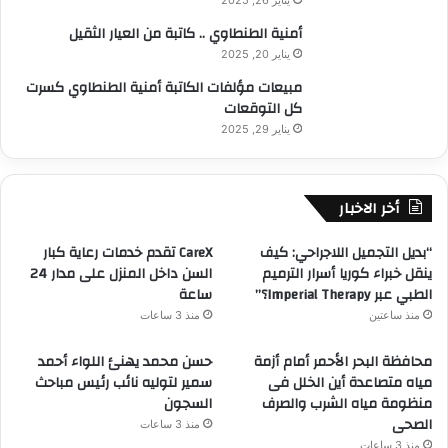
م
ا
ي
أمنية الطنطاوي .. كاتبة من العيار الثقيل
ن
يناير 20, 2025
ع
م
مبيعات مؤلفات الكاتبة أمنية الطنطاوي كسرت
ا
كل التوقعات
د
يناير 29, 2025
ز
ي
ا
أخر الاخبار
د
ة
ب
“بديل التجميل اللاجراحي: كيف
CareX تقدم خدمات رعاية كبار
ا
ينقل خبراء كوريا أسرار الترميم
السن داخل المنزل على مدار 24
ل
الطبي عبر Imperial Therapy؟”
ساعة
أ
منذ ساعتين
منذ 3 ساعات
ه
ر
محافظة البحر الأحمر أمام أزمة
حسن محمد يهنئ اللواء أحمد
ا
مياه متصاعدة أين الخلل فى
سمير لتوليه نائب رئيس مباحث
م
منظومة مياه الشرب والصرف
السجون
ا
الصحى
منذ 3 ساعات
ت
منذ 3 ساعات