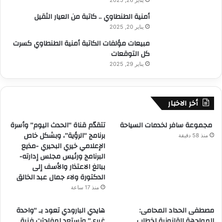
n
ة
م
D
أمنية الطنطاوي .. كاتبة من العيار الثقيل
”
ي
r
ي
يناير 20, 2025
ة
o
ق
ل
مبيعات مؤلفات الكاتبة أمنية الطنطاوي كسرت
p
و
ل
كل التوقعات
s
د
م
U
يناير 29, 2025
م
ق
S
ل
ا
F
ح
و
e
م
أخر الاخبار
ل
d
ة
ا
e
ث
ت
مجموعة سافر لخدمات السياحة
تتقدّم قناة “الحدث اليوم” وأسرة
r
ق
ا
برنامج “الرؤية”، وبشكل خاص
منذ 58 دقيقة
a
ا
ل
الإعلامي خيري البحيري -مذيع
l
ف
ك
البرنامج ورئيس مجلس إدارته-
L
ي
ه
ببالغ الاعتذار والأسف إلى
a
ة
ر
الدكتورة ولاء جمال عبد الخالق
w
ت
ب
منذ 17 ساعة
s
ج
ا
u
م
ئ
مصطفى الحداد المحامى:
هايدي البارودي تعود بـ “واحدة
i
ع
ي
المواجهة القانونية لخطاب
غيري” وتستعد لمفاجآت فنية
t