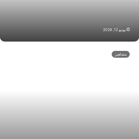
يونيو 12, 2026
ا
ل
مشاهير
أ
م
ن
ا
ل
غ
ذ
ا
ئ
ى
ف
ى
م