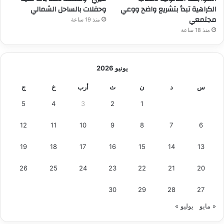
ب
ة
الكراهية تبدأ بتشريع واضح ووعي
وحفلات بالساحل الشمالي
a
ي
”
مجتمعي
s
منذ 19 ساعة
ن
ت
L
منذ 18 ساعة
أ
ر
e
ص
س
g
ا
خ
a
ل
م
يونيو 2026
l
ة
ك
T
ا
س
د
ن
ث
أرب
خ
ج
ا
e
ل
ن
a
5
4
3
2
1
ش
ت
m
ر
ه
R
12
11
10
9
8
7
6
ق
ا
a
و
ك
c
19
18
17
16
15
14
13
س
ش
e
ح
ر
s
26
25
24
23
22
21
20
ر
ي
A
ا
ك
g
30
29
28
27
ل
ا
a
غ
س
« مايو
يوليو »
i
ر
ت
n
ب