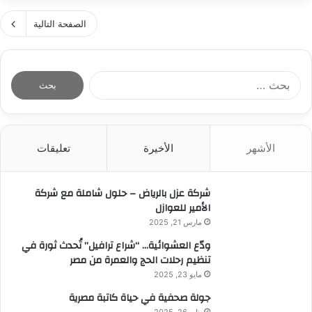
أ
م
o
ا
ل
ب
n
الصفحة التالية
ر
ا
و
d
ي
ا
ق
o
ا
ل
n
.
ل
ا
:
.
ي
ل
D
ا
ل
ب
r
ل
.
ح
.
ف
.
ث
M
ن
“
الأشهر
الأخيرة
تعليقات
ع
u
ا
ا
ن
t
ن
ل
:
a
“
شركة عزل بالرياض – حلول شاملة مع شركة
ش
z
م
الأمير للعوازل
ر
E
ح
ك
مارس 21, 2025
z
م
ة
z
ودّع العشوائية… “شراع ترافيل” تُحدث ثورة في
د
ا
i
تنظيم رحلات الحج والعمرة من مصر
ع
ل
d
ظ
مايو 23, 2025
ع
e
ي
ا
جولة صحفية في حياة كاتبة مصرية
e
م
ل
يناير 26, 2025