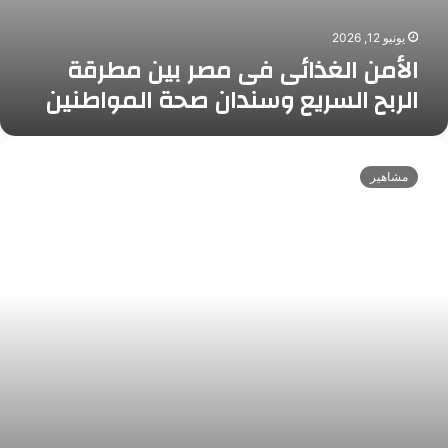
ص
ر
يونيو 12, 2026
ب
الأمن الغذائى فى مصر بين مطرقة
ي
الربح السريع وسندان صحة المواطنين
ن
م
ط
ا
ر
ل
مشاهير
ق
م
ة
س
ا
ت
ل
ش
ر
ا
ب
ر
ح
م
ا
ص
ل
ط
س
ف
ر
ى
ي
د
ع
ه