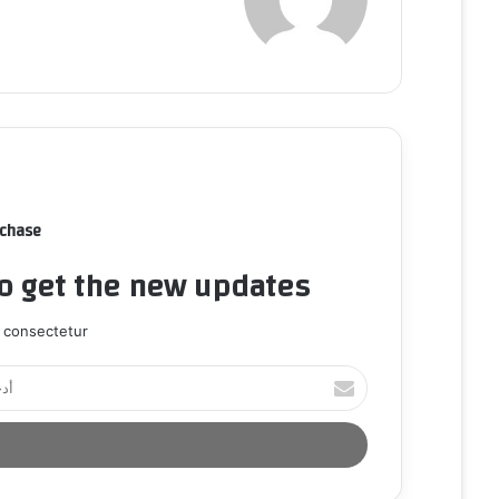
rchase
to get the new updates!
 consectetur.
أ
د
خ
ل
ب
ر