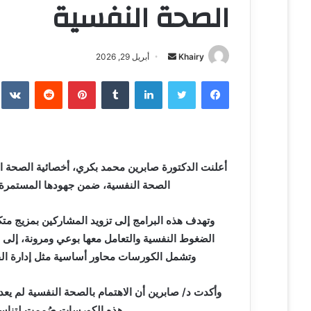
الصحة النفسية
Khairy
أ
أبريل 29, 2026
ر
فيسبوك
تويتر
لينكدإن
‏Tumblr
بينتيريست
‏Reddit
‏te
س
ل
ب
ر
ي
أعلنت الدكتورة صابرين محمد بكري، أخصائية الصحة
د
الصحة النفسية، ضمن جهودها المستمرة ل
ا
إ
وتهدف هذه البرامج إلى تزويد المشاركين بمزيج متك
ل
الضغوط النفسية والتعامل معها بوعي ومرونة، إلى 
ك
وتشمل الكورسات محاور أساسية مثل إدارة القلق
ت
ر
و
وأكدت د/ صابرين أن الاهتمام بالصحة النفسية لم ي
ن
هذه الكورسات صُممت لتناسب 