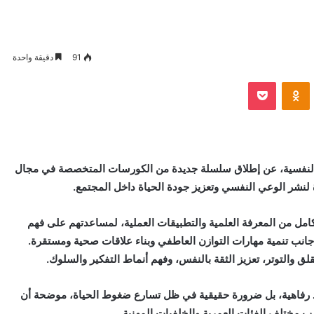
91
دقيقة واحدة
VKontak
Odnoklassniki
بوكيت
 النفسية، عن إطلاق سلسلة جديدة من الكورسات المتخصصة في مجال
نشر الوعي النفسي وتعزيز جودة الحياة داخل المجتمع.
امل من المعرفة العلمية والتطبيقات العملية، لمساعدتهم على فهم
جانب تنمية مهارات التوازن العاطفي وبناء علاقات صحية ومستقرة.
 والتوتر، تعزيز الثقة بالنفس، وفهم أنماط التفكير والسلوك.
عد رفاهية، بل ضرورة حقيقية في ظل تسارع ضغوط الحياة، موضحة أن
مختلف الفئات العمرية والخلفيات المهنية.