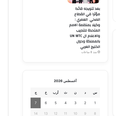
بعد تتويجه قائدا
مؤثرا في القطاع
الصحي العمري :
وكيلا بمنظمة الامم
المتحدة للتدريب
والاعلام ال UN MTC
بالمملكة ودول
الخليج العربي
منذ 8 ساعات
أغسطس 2026
س
د
ن
ث
أرب
خ
ج
7
6
5
4
3
2
1
14
13
12
11
10
9
8