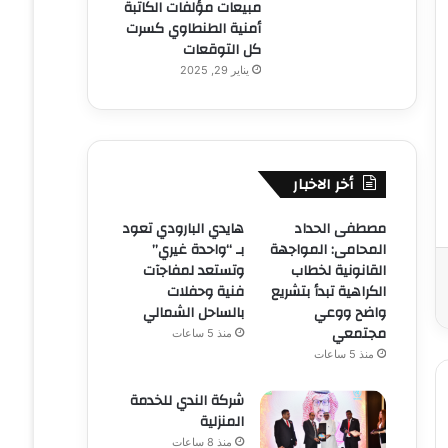
مبيعات مؤلفات الكاتبة
أمنية الطنطاوي كسرت
كل التوقعات
يناير 29, 2025
أخر الاخبار
مصطفى الحداد
هايدي البارودي تعود
المحامى: المواجهة
بـ “واحدة غيري”
القانونية لخطاب
وتستعد لمفاجآت
الكراهية تبدأ بتشريع
فنية وحفلات
واضح ووعي
بالساحل الشمالي
مجتمعي
منذ 5 ساعات
منذ 5 ساعات
شركة الندي للخدمة
المنزلية
منذ 8 ساعات