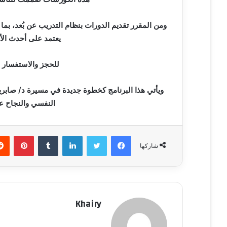
ي
ا
ومن المقرر تقديم الدورات بنظام التدريب عن بُعد، ب
يعتمد على أحدث الأ
للحجز والاستفسار ع
ويأتي هذا البرنامج كخطوة جديدة في مسيرة د/ صابرين
النفسي والنجاح ع
فيسبوك
تويتر
لينكدإن
‏Tumblr
بينتيريست
شاركها
Khairy