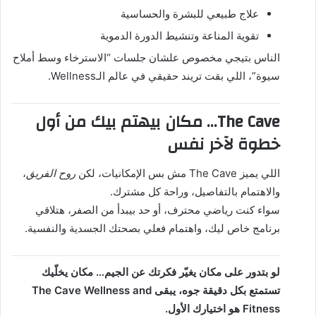
علاج طبيعي للبشرة والحساسية
تقوية المناعة وتنشيط الدورة الدموية
الناس بتيجي مخصوص علشان جلسات “الاسترخاء وسط أملاح
سيوة”، اللي بقت تريند حقيقي في عالم الـWellness.
The Cave… مكان بيهتم بيك من أول
خطوة لآخر نفس
اللي يميز The Cave مش بس الإمكانيات، لكن
روح الفريق
،
والاهتمام بالتفاصيل، وراحة كل مشترك.
سواء كنت رياضي محترف، أو حد بيبدأ من الصفر، هتلاقي
برنامج خاص ليك، واهتمام فعلي بصحتك الجسدية والنفسية.
لو بتدور على مكان يغيّر فكرتك عن الجيم… مكان يخلّيك
تستمتع بكل دقيقة جوه، يبقى The Cave Wellness and
Fitness هو اختيارك الأول.