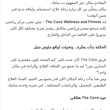
المعادي مكان غير المفهوم ده تمامًا…
ب
ر
مكان بيخلّي من كل زيارة
رحلة علاج، استجمام، ولياقة بدنية في
ي
نفس الوقت!
د
إنه
The Cave Wellness and Fitness
– مش مجرد مركز رياضي،
ا
لكنه
منتجع صحي ورياضي متكامل
بيقدم تجربة مختلفة لكل اللي
إ
بيدوروا على العافية من الداخل والخارج.
ل
ك
الحكاية بدأت بفكرة… وتحولت لواقع ملوش مثيل
ت
ر
فريق The Cave كان عنده حلم: “ليه الصحة تكون مقتصرة على
و
التمارين بس؟ ليه ما نجمع بين اللياقة، العلاج، والراحة في مكان
ن
واحد؟”
ي
ومن هنا بدأت رحلة المكان اللي قدر يجمع بين الجيم، السبا، العلاج
ا
الطبيعي، التجميل، والرياضات المختلفة… في تجربة واحدة شاملة.
جوه The Cave هتلاقي: