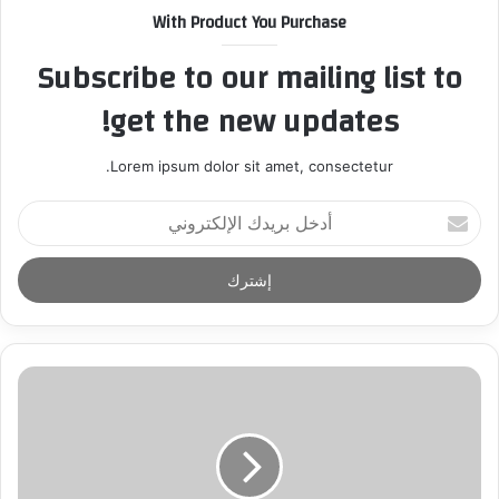
With Product You Purchase
Subscribe to our mailing list to
get the new updates!
Lorem ipsum dolor sit amet, consectetur.
أ
د
خ
ل
ب
ر
ي
د
ك
ا
ل
إ
ل