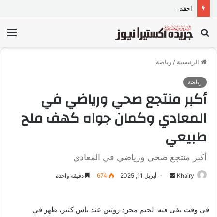
احفظوا مصر… فتماسك الداخل خط الدفاع الأول
بحث
الق
عن
الرئيسية
/
رياضة
رياضة
أكبر منتجع صحي ورياضي في
المعادي وكمان جواه كهف ملح
طبيعي
أكبر منتجع صحي ورياضي في المعادي
Khairy
أ
أبريل 11, 2025
674
دقيقة واحدة
ر
س
في وقت بقى فيه الجيم مجرد روتين عند ناس كتير، ظهر في
ل