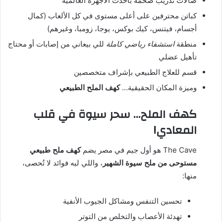
صالات تدريب ضخمة بأحدث الأجهزة العالمية
كباتن محترفين على أعلى مستوى في كل الألعاب (كمال
أجسام، فيتنس، كيك بوكس، يوجا، زومبا، وغيرهم)
منطقة
استشفاء رياضي كاملة
للي بيعاني من إصابات أو محتاج
تأهيل عضلي
قسم للعلاج الطبيعي بإشراف متخصصين
وميزة المكان الحقيقية…
كهف الملح الطبيعي
كهف الملح… سحر سيوة في قلب
المعادي!
The Cave هو أول جيم في مصر يضم
كهف ملح طبيعي
مستوحى من ملح سيوة الشهير
، واللي ليه فوائد لا تُحصى،
منها:
تحسين التنفس ومشاكل الجيوب الأنفية
تهدئة الأعصاب والتخلص من التوتر