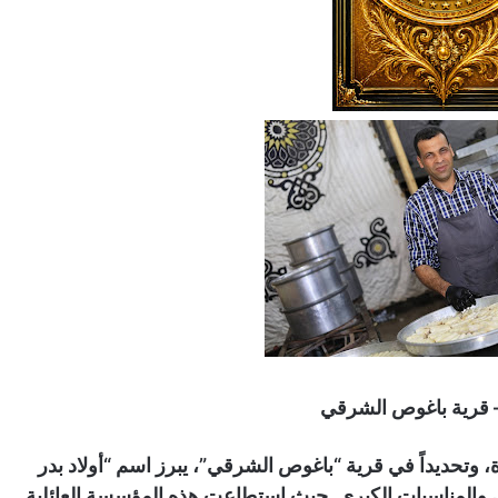
– قرية باغوص الشرقي
 وتحديداً في قرية “باغوص الشرقي”، يبرز اسم “أولاد بدر
 والمناسبات الكبرى. حيث استطاعت هذه المؤسسة العائلية