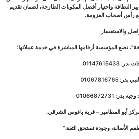
ير النظافة واختيار أفضل المكونات الطازجة، لضمان تقديم
ع رأس أصحاب العزومة.
واصل والاستفسار
خة”، تضع المؤسسة أرقامها المباشرة في خدمة عملائها:
 01147615433
ر: 01067816765
ر: 01066872731
مركز أبو المطامير – قرية باغوص الشرقي.
 طعم الأصالة، وجودة تستحق الثقة.”