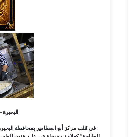
ي
ا
البحيرة 
في قلب مركز أبو المطامير بمحافظة البحيرة،
للطباخة” كعلامة مسجلة في عالم فنون الطهي