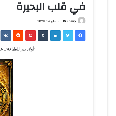
في قلب البحيرة
Khairy
أ
مايو 14, 2026
ر
فيسبوك
تويتر
لينكدإن
‏Tumblr
بينتيريست
‏Reddit
‏te
س
ل
ب
“أولاد بدر للطباخة”.. 
ر
ي
د
ا
إ
ل
ك
ت
ر
و
ن