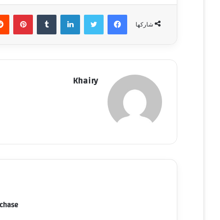
فيسبوك
تويتر
لينكدإن
‏Tumblr
بينتيريست
شاركها
Khairy
rchase