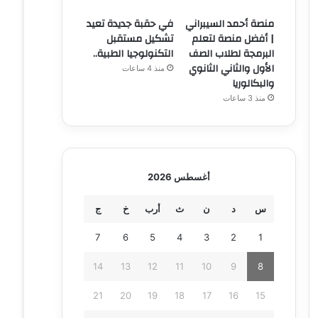
منصة أحمد السيبراني
في حقبة جديدة تعيد
| أفضل منصة لتعلم
تشكيل مستقبل
البرمجة لطلاب الصف
التكنولوجيا الطبية..
الأول والثاني الثانوي
منذ 4 ساعات
والبكالوريا
منذ 3 ساعات
أغسطس 2026
س
د
ن
ث
أرب
خ
ج
7
6
5
4
3
2
1
14
13
12
11
10
9
8
21
20
19
18
17
16
15