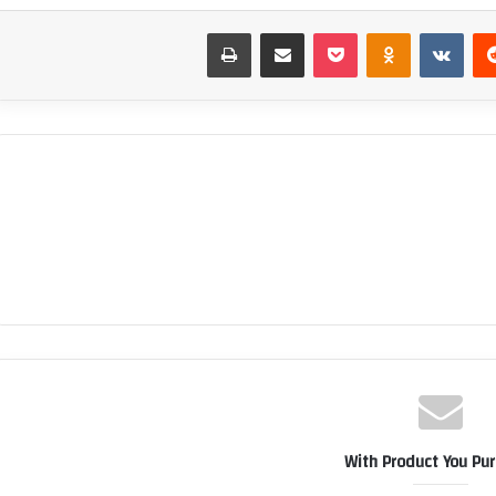
‏Reddit
‏VKontakte
Odnoklassniki
بوكيت
مشاركة عبر البريد
طباعة
With Product You Pu