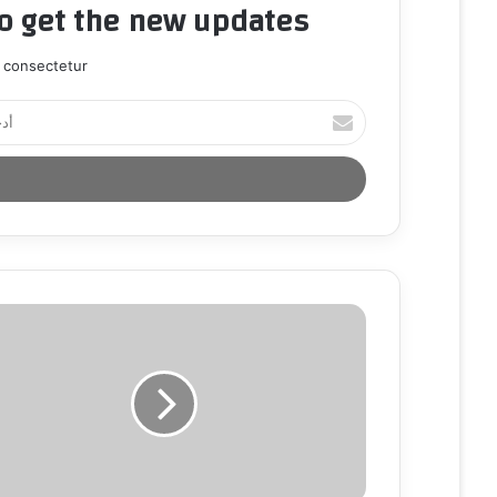
to get the new updates!
 consectetur.
أ
د
خ
ل
ب
ر
ي
د
ك
ا
ل
إ
ل
ك
ت
ر
و