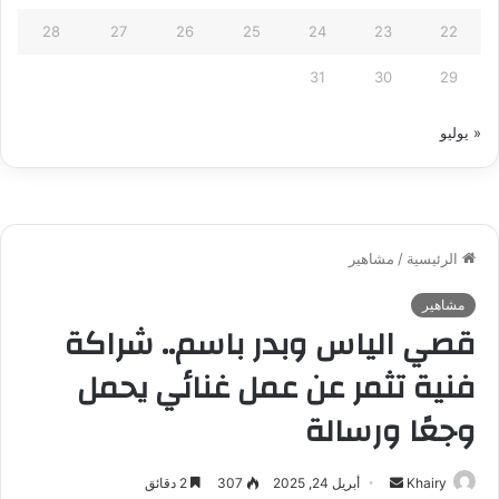
28
27
26
25
24
23
22
31
30
29
« يوليو