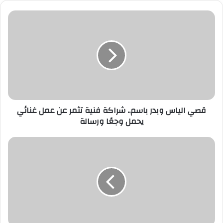
ي
د
ك
ا
ل
إ
ل
ك
ت
ر
قصي الياس وبدر باسم.. شراكة فنية تثمر عن عمل غنائي
و
يحمل وجعًا ورسالة
ن
ي