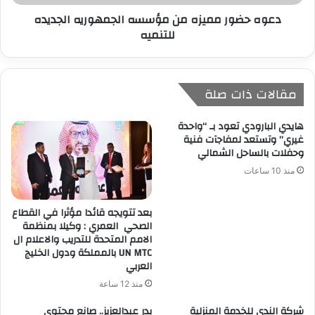
دعوه حضور مميزه من مؤسسه الجمهوريه الجديده
للتنميه
مقالات ذات صلة
هايدي البارودي تعود بـ “واحدة
غيري” وتستعد لمفاجآت فنية
وحفلات بالساحل الشمالي
منذ 10 ساعات
بعد تتويجه قائدا مؤثرا في القطاع
الصحي العمري : وكيلا بمنظمة
الامم المتحدة للتدريب والاعلام ال
UN MTC بالمملكة ودول الخليج
العربي
منذ 12 ساعة
شركة الندي للخدمة المنزلية
بدر عبدالعزيز.. صانع محتوى