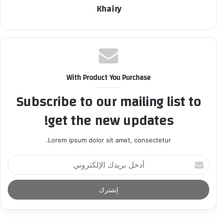
Khairy
With Product You Purchase
Subscribe to our mailing list to
get the new updates!
Lorem ipsum dolor sit amet, consectetur.
أ
د
خ
ل
ب
ر