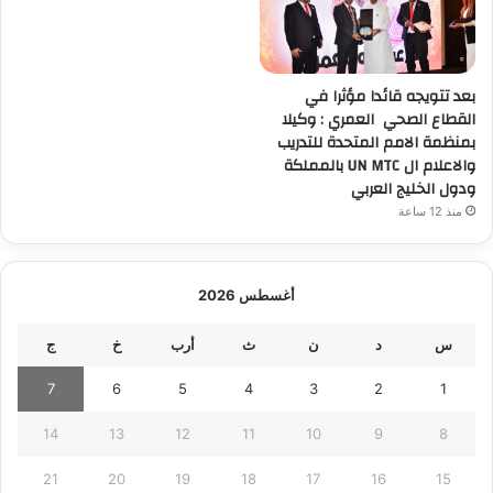
بعد تتويجه قائدا مؤثرا في
القطاع الصحي العمري : وكيلا
بمنظمة الامم المتحدة للتدريب
والاعلام ال UN MTC بالمملكة
ودول الخليج العربي
منذ 12 ساعة
أغسطس 2026
س
د
ن
ث
أرب
خ
ج
7
6
5
4
3
2
1
14
13
12
11
10
9
8
21
20
19
18
17
16
15