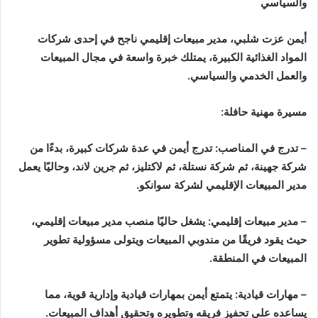
والسياسي
ر
ي
د
أيمن عزت شلبي، مدير مبيعات إقليمي ناجح في إحدى شركات
ا
المواد الغذائية الكبيرة، يمتلك خبرة واسعة في مجال المبيعات
إ
والعمل الخدمي والسياسي.
ل
ك
مسيرة مهنية حافلة:
ت
ر
– تدرج في المناصب: تدرج أيمن في عدة شركات كبيرة، بدءًا من
و
شركة جهينة، ثم شركة نستلة، ثم لاكتليز، ثم جرين لاند، وحاليًا يعمل
ن
مدير المبيعات الإقليمي لشركة سوانكو.
ي
ا
– مدير مبيعات إقليمي: يشغل حاليًا منصب مدير مبيعات إقليمي،
حيث يقود فريقًا من مندوبي المبيعات ويتولى مسؤولية تطوير
المبيعات في المنطقة.
– مهارات قيادية: يتمتع أيمن بمهارات قيادية وإدارية قوية، مما
يساعده على تحفيز فريقه وتطويره وتحقيق أهداف المبيعات.