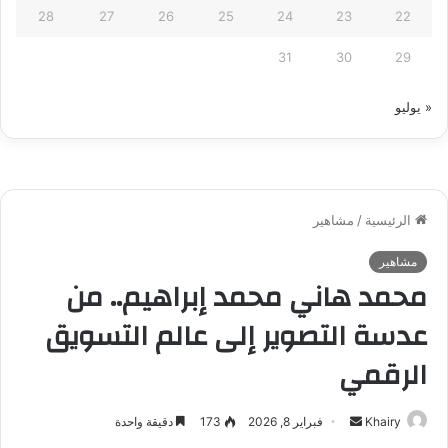
28
27
26
25
24
23
22
31
30
29
« يوليو