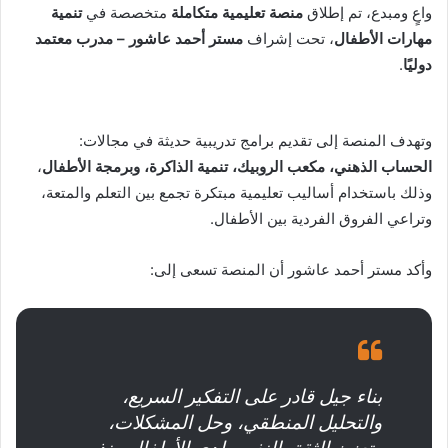
واعٍ ومبدع، تم إطلاق
منصة تعليمية متكاملة
متخصصة في
تنمية
د
مهارات الأطفال
، تحت إشراف
مستر أحمد عاشور – مدرب معتمد
ا
دوليًا
.
إ
ل
ك
ت
وتهدف المنصة إلى تقديم برامج تدريبية حديثة في مجالات:
ر
الحساب الذهني، مكعب الروبيك، تنمية الذاكرة، وبرمجة الأطفال
،
و
وذلك باستخدام أساليب تعليمية مبتكرة تجمع بين التعلم والمتعة،
ن
وتراعي الفروق الفردية بين الأطفال.
ي
ا
وأكد مستر أحمد عاشور أن المنصة تسعى إلى:
بناء جيل قادر على التفكير السريع،
والتحليل المنطقي، وحل المشكلات،