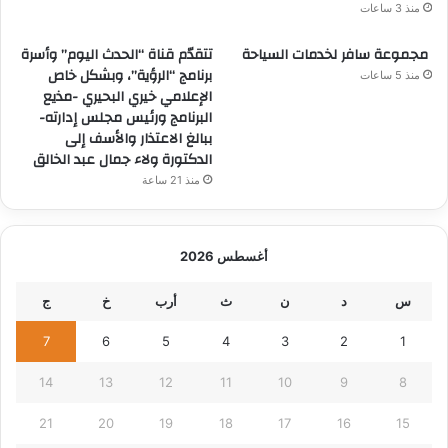
منذ 3 ساعات
مجموعة سافر لخدمات السياحة
تتقدّم قناة “الحدث اليوم” وأسرة
برنامج “الرؤية”، وبشكل خاص
منذ 5 ساعات
الإعلامي خيري البحيري -مذيع
البرنامج ورئيس مجلس إدارته-
ببالغ الاعتذار والأسف إلى
الدكتورة ولاء جمال عبد الخالق
منذ 21 ساعة
أغسطس 2026
س
د
ن
ث
أرب
خ
ج
7
6
5
4
3
2
1
14
13
12
11
10
9
8
21
20
19
18
17
16
15