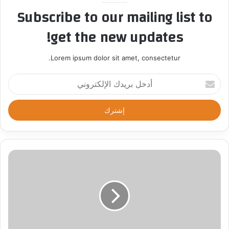
Subscribe to our mailing list to
get the new updates!
Lorem ipsum dolor sit amet, consectetur.
أ
د
خ
ل
ب
ر
ي
د
ك
ا
ل
إ
ل
ك
ت