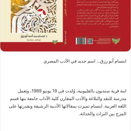
د
ا
إ
ل
ك
ت
ر
و
ن
ابتسام أبو رزق… اسم جديد في الأدب المصري
ي
ا
ابنة قرية سنديون بالقليوبية، وُلدت في 19 يونيو 1989، وتعمل
مدرسة للنقد والبلاغة والأدب المقارن كلية الآداب جامعة بنها قسم
اللغة العربية. ابتسام تميزت بمقالاتها الأدبية الرشيقة وبقدرتها على
المزج بين التراث والحداثة.