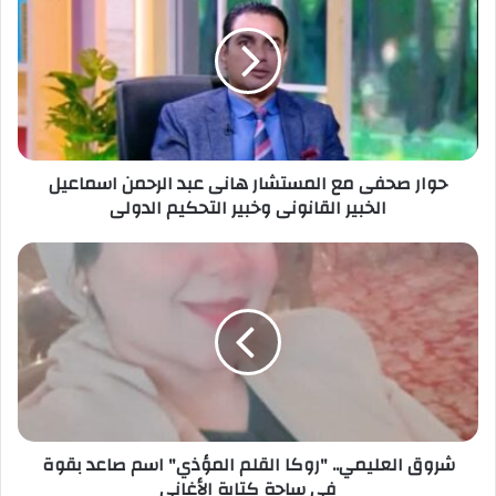
ا
ل
إ
ل
ك
ت
ر
حوار صحفى مع المستشار هانى عبد الرحمن اسماعيل
و
الخبير القانونى وخبير التحكيم الدولى
ن
ي
شروق العليمي.. "روكا القلم المؤذي" اسم صاعد بقوة
في ساحة كتابة الأغاني