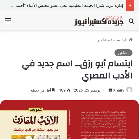
إدارة غرب شبرا الخيمة التعليمية تنعى عضو مجلس الأمناء “أحمد متولي”
بحث
الق
عن
الرئيسية
/
مشاهير
مشاهير
ابتسام أبو رزق… اسم جديد في
الأدب المصري
Khairy
أ
نوفمبر 25, 2025
189
أقل من دقيقة
ر
س
ل
ب
ر
ي