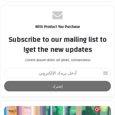
With Product You Purchase
Subscribe to our mailing list to
get the new updates!
Lorem ipsum dolor sit amet, consectetur.
أ
د
خ
ل
ب
ر
ي
د
ك