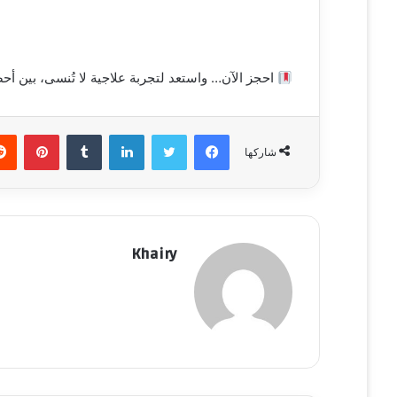
احجز الآن… واستعد لتجربة علاجية لا تُنسى، بين أح
فيسبوك
تويتر
لينكدإن
‏Tumblr
بينتيريست
شاركها
Khairy