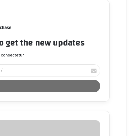
rchase
to get the new updates!
 consectetur.
أ
د
خ
ل
ب
ر
ي
د
ك
ا
ل