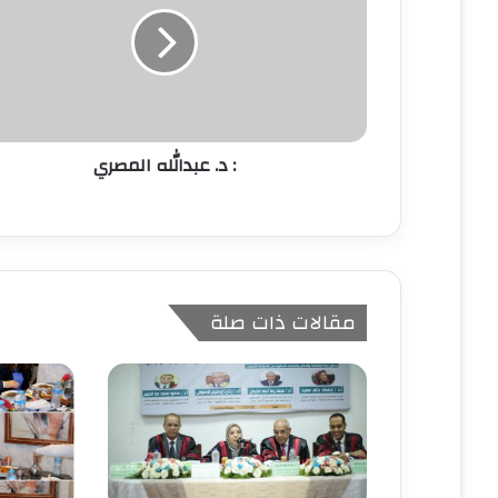
إ
ل
ك
ت
ر
و
ن
: د. عبدالله المصري
ي
مقالات ذات صلة