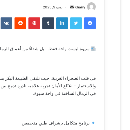
Khairy
أ
يونيو 9, 2025
ر
فيسبوك
تويتر
لينكدإن
‏Tumblr
بينتيريست
‏Reddit
‏te
س
ل
ب
ر
سيوة ليست واحة فقط… بل شفاءٌ من أعماق الرمال
ي
د
ا
إ
ل
في قلب الصحراء الغربية، حيث تلتقي الطبيعة البكر ب
ك
والاستثمار – صُنّاع الأمان تجربة علاجية نادرة تدمج ب
ت
في الرمال الساخنة في واحة سيوة.
ر
و
ن
ي
برنامج متكامل بإشراف طبي متخصص
ا