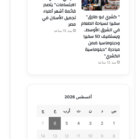
الابتسامات” يتصدر
قائمة أشهر أطباء
” كشري ابو طارق”
تجميل الأسنان في
سفيرا لسياحة الطعام
مصر
في الشرق الأوسط..
منذ 15 ساعة
ويستضيف 50 سفيرا
ودبلوماسيا ضمن
مبادرة “دبلوماسية
الكشري”
منذ 12 ساعة
أغسطس 2026
س
د
ن
ث
أرب
خ
ج
7
6
5
4
3
2
1
14
13
12
11
10
9
8