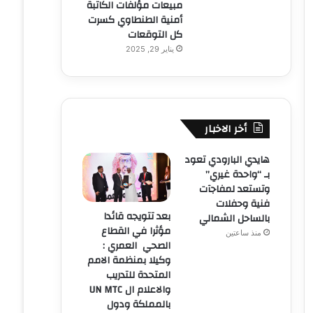
مبيعات مؤلفات الكاتبة
أمنية الطنطاوي كسرت
كل التوقعات
يناير 29, 2025
أخر الاخبار
هايدي البارودي تعود
بـ “واحدة غيري”
وتستعد لمفاجآت
فنية وحفلات
بعد تتويجه قائدا
بالساحل الشمالي
مؤثرا في القطاع
منذ ساعتين
الصحي العمري :
وكيلا بمنظمة الامم
المتحدة للتدريب
والاعلام ال UN MTC
بالمملكة ودول