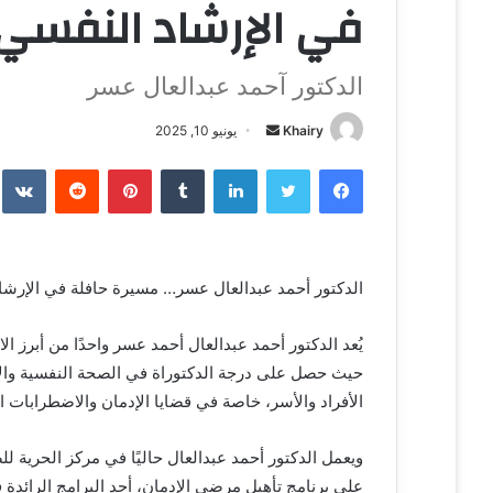
في الإرشاد النفسي 
الدكتور آحمد عبدالعال عسر
Khairy
أ
يونيو 10, 2025
ر
فيسبوك
تويتر
لينكدإن
‏Tumblr
بينتيريست
‏Reddit
‏te
س
ل
ب
ر
الدكتور أحمد عبدالعال عسر… مسيرة حافلة في الإرشاد
ي
د
ا
يُعد الدكتور أحمد عبدالعال أحمد عسر واحدًا من أبرز
إ
حيث حصل على درجة الدكتوراة في الصحة النفسية والإر
ل
الأفراد والأسر، خاصة في قضايا الإدمان والاضطرابات ا
ك
ت
ويعمل الدكتور أحمد عبدالعال حاليًا في مركز الحرية 
ر
على برنامج تأهيل مرضى الإدمان، أحد البرامج الرائدة