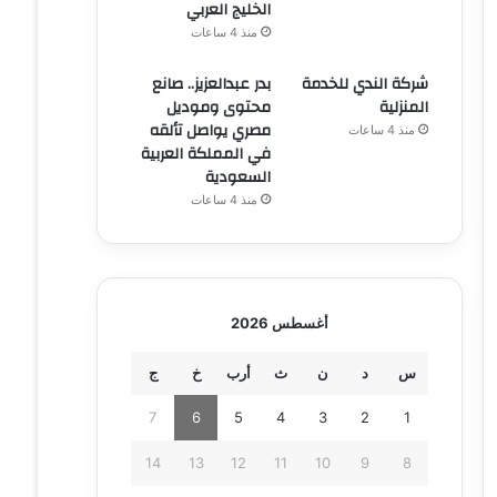
الخليج العربي
منذ 4 ساعات
شركة الندي للخدمة
بدر عبدالعزيز.. صانع
المنزلية
محتوى وموديل
مصري يواصل تألقه
منذ 4 ساعات
في المملكة العربية
السعودية
منذ 4 ساعات
أغسطس 2026
س
د
ن
ث
أرب
خ
ج
7
6
5
4
3
2
1
14
13
12
11
10
9
8