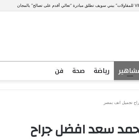
شاهير
رياضة
صحة
فن
راح تجميل انف بمصر
محمد سعد افضل جراح