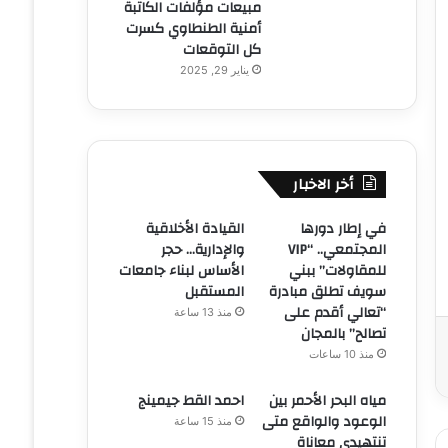
مبيعات مؤلفات الكاتبة
أمنية الطنطاوي كسرت
كل التوقعات
يناير 29, 2025
أخر الاخبار
في إطار دورها
القيادة الأخلاقية
المجتمعي.. “VIP
والإدارية… حجر
للمقاولات” ببني
الأساس لبناء جامعات
سويف تطلق مبادرة
المستقبل
“تعالي أقدم على
منذ 13 ساعة
تصالح” بالمجان
منذ 10 ساعات
مياه البحر الأحمر بين
احمد القط جيمينج
الوعود والواقع متى
منذ 15 ساعة
تنتهيدى معاناة