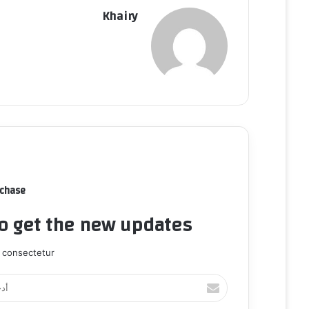
Khairy
rchase
to get the new updates!
 consectetur.
أ
د