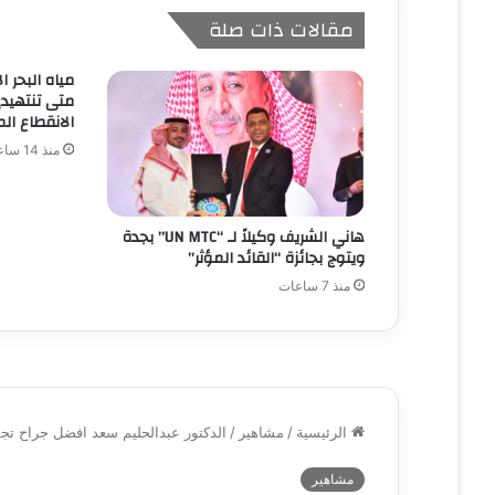
مقالات ذات صلة
مياه البحر ا
متى تنتهيدى
الانقطاع الم
منذ 14 ساعة
هاني الشريف وكيلاً لـ “UN MTC” بجدة
ويتوج بجائزة “القائد المؤثر”
منذ 7 ساعات