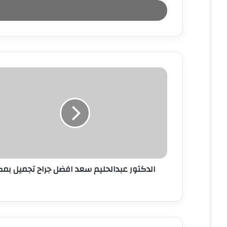
خ
ل
ب
ر
ي
د
ك
ا
ل
إ
ل
ك
ت
ر
و
ن
الدكتور عبدالحليم سعد افضل جراح تجميل بمص
ي