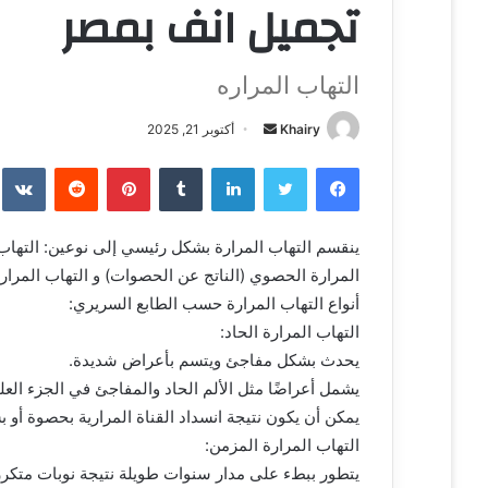
تجميل انف بمصر
التهاب المراره
Khairy
أ
أكتوبر 21, 2025
ر
فيسبوك
تويتر
لينكدإن
‏Tumblr
بينتيريست
‏Reddit
‏te
س
ل
ب
ينقسم التهاب المرارة بشكل رئيسي إلى نوعين: التهاب ا
ر
المرارة الحصوي (الناتج عن الحصوات) و التهاب المرار
ي
أنواع التهاب المرارة حسب الطابع السريري:
د
التهاب المرارة الحاد:
ا
يحدث بشكل مفاجئ ويتسم بأعراض شديدة.
إ
يشمل أعراضًا مثل الألم الحاد والمفاجئ في الجزء العل
ل
يمكن أن يكون نتيجة انسداد القناة المرارية بحصوة أو
ك
ت
التهاب المرارة المزمن:
ر
يتطور ببطء على مدار سنوات طويلة نتيجة نوبات متكرر