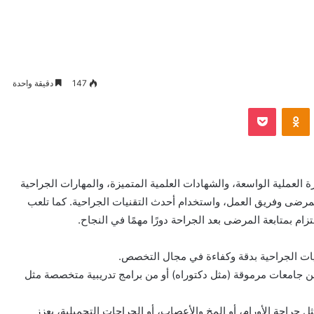
147
دقيقة واحدة
VKontak
Odnoklassniki
بوكيت
العملية الواسعة، والشهادات العلمية المتميزة، والمهارات الجراحية
المرضى وفريق العمل، واستخدام أحدث التقنيات الجراحية. كما تلعب
زام بمتابعة المرضى بعد الجراحة دورًا مهمًا في النجاح.
يات الجراحية بدقة وكفاءة في مجال التخصص.
جامعات مرموقة (مثل دكتوراه) أو من برامج تدريبية متخصصة مثل
احة الأورام، أو المخ والأعصاب، أو الجراحات التجميلية، يعزز