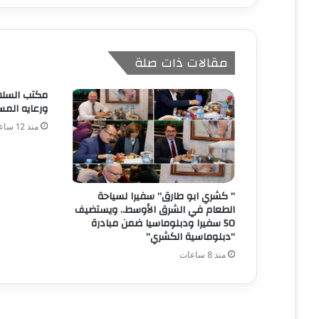
مقالات ذات صلة
مكتب السلا
ورعايه المس
منذ 12 ساعة
” كشري ابو طارق” سفيرا لسياحة
الطعام في الشرق الأوسط.. ويستضيف
50 سفيرا ودبلوماسيا ضمن مبادرة
“دبلوماسية الكشري”
منذ 8 ساعات