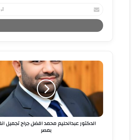
أ
د
خ
ل
ب
ر
ي
د
ك
ا
ل
إ
ل
ك
ت
ر
و
ن
الدكتور عبدالحليم محمد افضل جراح تجميل ان
ي
بمصر