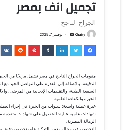
تجميل انف بمصر
الجراح الناجح
Khairy
أ
نوفمبر 7, 2025
ر
فيسبوك
تويتر
لينكدإن
‏Tumblr
بينتيريست
‏Reddit
‏te
س
ل
ب
ر
مقومات الجراح الناجح في مصر تشمل مزيجًا من الخبرة 
ي
الدقيقة، بالإضافة إلى القدرة على التواصل الجيد مع 
د
ا
السمعة الطيبة، والتقييمات الإيجابية من المرضى، والالت
إ
الخبرة والكفاءة العلمية
ل
خبرة عملية واسعة: سنوات من الخبرة في إجراء العمل
ك
شهادات علمية عالية: الحصول على شهادات متقدمة من 
ت
الزمالة المصرية.
ر
التخصص في مجال معين: التركيز على تخصص دقيق مثل جر