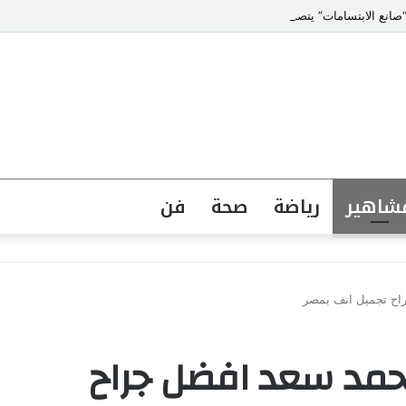
انع الابتسامات” يتصدر قائمة أشهر أطباء تجميل الأسنان في مصر
شاهير
رياضة
صحة
فن
راح تجميل انف بمصر
محمد سعد افضل جراح