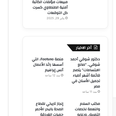
مبيعات مؤلفات الكاتبة
أمنية الطنطاوي كسرت
كل التوقعات
يناير 29, 2025
أخر الاخبار
دكتور شوقي أحمد
منصة Footuno، التي
شوقي.. “صانع
أسسها رائد الأعمال
الابتسامات” يتصدر
أنس إبراهيم
قائمة أشهر أطباء
منذ 12 ساعة
تجميل الأسنان في
مصر
منذ 11 ساعة
مكتب السلام
إنجاز تاريخي لقطاع
والنعمة لخدمات
الصحة بالبحر الأحمر
التمريض ورعايه
حميات الغردقة