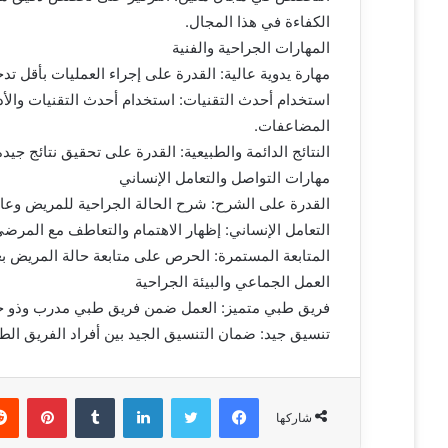
و
الكفاءة في هذا المجال.
ن
المهارات الجراحية والفنية
ي
مهارة يدوية عالية: القدرة على إجراء العمليات بأقل 
ا
استخدام أحدث التقنيات: استخدام أحدث التقنيات والأد
المضاعفات.
النتائج الدائمة والطبيعية: القدرة على تحقيق نتائج ج
مهارات التواصل والتعامل الإنساني
القدرة على الشرح: شرح الحالة الجراحية للمريض وعائ
التعامل الإنساني: إظهار الاهتمام والتعاطف مع المرض
المتابعة المستمرة: الحرص على متابعة حالة المريض بعد
العمل الجماعي والبيئة الجراحية
فريق طبي متميز: العمل ضمن فريق طبي مدرب وذو خبرة
تنسيق جيد: ضمان التنسيق الجيد بين أفراد الفريق ا
فيسبوك
تويتر
لينكدإن
‏Tumblr
بينتيريست
شاركها