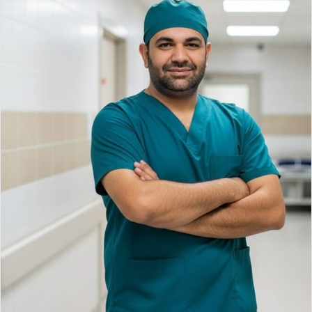
ي
د
ا
إ
ل
ك
ت
ر
و
ن
ي
ا