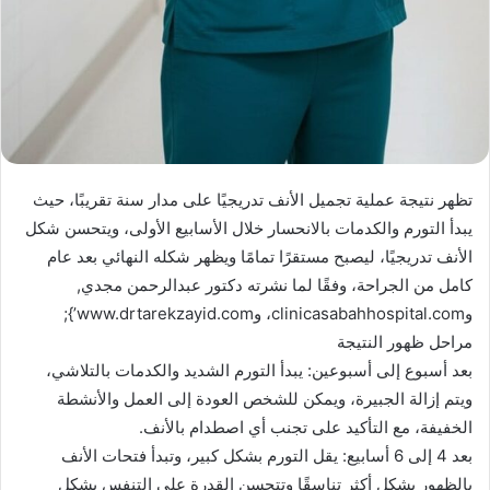
تظهر نتيجة عملية تجميل الأنف تدريجيًا على مدار سنة تقريبًا، حيث
يبدأ التورم والكدمات بالانحسار خلال الأسابيع الأولى، ويتحسن شكل
الأنف تدريجيًا، ليصبح مستقرًا تمامًا ويظهر شكله النهائي بعد عام
كامل من الجراحة، وفقًا لما نشرته دكتور عبدالرحمن مجدي,
وclinicasabahhospital.com، وwww.drtarekzayid.com’};
مراحل ظهور النتيجة
بعد أسبوع إلى أسبوعين: يبدأ التورم الشديد والكدمات بالتلاشي،
ويتم إزالة الجبيرة، ويمكن للشخص العودة إلى العمل والأنشطة
الخفيفة، مع التأكيد على تجنب أي اصطدام بالأنف.
بعد 4 إلى 6 أسابيع: يقل التورم بشكل كبير، وتبدأ فتحات الأنف
بالظهور بشكل أكثر تناسقًا وتتحسن القدرة على التنفس بشكل