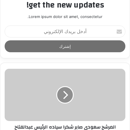
get the new updates!
Lorem ipsum dolor sit amet, consectetur.
أ
د
خ
ل
ب
ر
ي
د
ك
ا
ل
إ
ل
ك
ت
ر
المرشح سعودي صابر شكرا سياده الرئيس عبدالفتاح
و