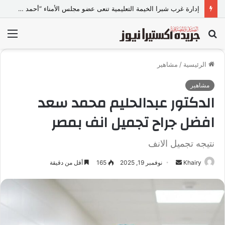
إدارة غرب شبرا الخيمة التعليمية تنعى عضو مجلس الأمناء “أحمد متولي”
بحث
الق
عن
الرئيسية
/
مشاهير
مشاهير
الدكتور عبدالحليم محمد سعد
افضل جراح تجميل انف بمصر
نتيجه تجميل الانف
Khairy
أ
نوفمبر 19, 2025
165
أقل من دقيقة
ر
س
ل
ب
ر