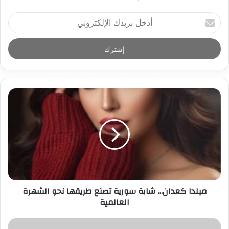
أ
د
خ
ل
ب
ر
ي
د
ك
ا
ل
إ
ل
ك
ت
ر
ميلدا كعدان… شابة سورية تصنع طريقها نحو الشهرة
و
العالمية
ن
ي