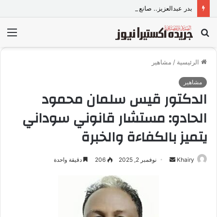
بدر عبدالعزيز.. صانع محتوى وموديل مصري يواصل تألقه في المملكة العربية السعودية
بحث
الق
عن
الرئيسية
/
مشاهير
مشاهير
الدكتور قيس سلمان محمود
الحادو: مستشار قانوني سوداني
يتميز بالكفاءة والخبرة
Khairy
أ
نوفمبر 2, 2025
206
دقيقة واحدة
ر
س
ل
ب