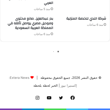
© حقوق النشر 2026، جميع الحقوق محفوظة |
Extera News:
إكستيرا نيوز
| الخبر لحظة بلحظة
فيسبوك
تويتر
يوتيوب
انستقرام