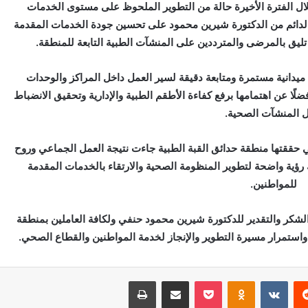
ال الفترة الأخيرة حالة من التطوير الملحوظ على مستوى الخدمات
 الدائم من الدكتورة شيرين محمود على تحسين جودة الخدمات المقدمة
ليق بالمرضى والمترددين على المنشآت الطبية التابعة للمنطقة.
يدانية مستمرة ومتابعة دقيقة لسير العمل داخل المراكز والوحدات
ا عن اهتمامها برفع كفاءة الأطقم الطبية والإدارية وتحقيق الانضباط
 المنشآت الصحية.
 حققتها منطقة حدائق القبة الطبية جاءت نتيجة العمل الجماعي وروح
 رؤية واضحة لتطوير المنظومة الصحية والارتقاء بالخدمات المقدمة
للمواطنين.
شكر والتقدير للدكتورة شيرين محمود حنفي ولكافة العاملين بمنطقة
يق واستمرار مسيرة التطوير والإنجاز لخدمة المواطنين والقطاع الصحي.
‏Reddit
‏VKontakte
Odnoklassniki
بوكيت
مشاركة عبر البريد
طباعة