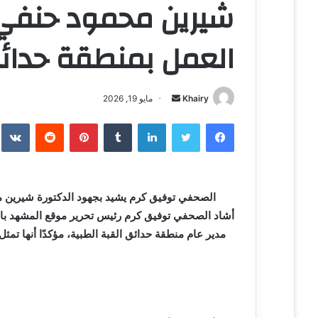
شيرين محمود حنفي
العمل بمنطقة حدائق
Khairy
أ
مايو 19, 2026
ر
فيسبوك
تويتر
لينكدإن
‏Tumblr
بينتيريست
‏Reddit
‏te
س
ل
ب
ر
الصحفي توفيق كرم يشيد بجهود الدكتورة شيرين م
ي
أشاد الصحفي توفيق كرم رئيس تحرير موقع المشهد بالدو
د
مدير عام منطقة حدائق القبة الطبية، مؤكدًا أنها تمثل
ا
إ
ل
ك
ت