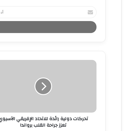
أ
د
خ
ل
ب
ر
ي
د
ك
ا
ل
إ
ل
ك
ت
ر
و
ن
تحركات دولية رائدة للاتحاد الإفريقي الآسيوي
ي
تعزز جراحة القلب برواندا