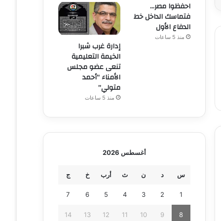
احفظوا مصر…
فتماسك الداخل خط
الدفاع الأول
منذ 5 ساعات
إدارة غرب شبرا
الخيمة التعليمية
تنعى عضو مجلس
الأمناء “أحمد
متولي”
منذ 5 ساعات
أغسطس 2026
س
د
ن
ث
أرب
خ
ج
7
6
5
4
3
2
1
14
13
12
11
10
9
8