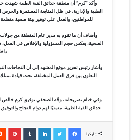
ر
وأكد “كرم” أن منطقة حدائق القبة الطبية شهدت خل
و
الطبية والإدارية، في ظل المتابعة المستمرة والحرص
ن
للمواطنين، والعمل على توفير بيئة صحية منظمة ت
ي
ا
وأضاف أن ما تقوم به مدير عام المنطقة من جولات م
الصحية، يعكس حجم المسؤولية والإخلاص في العمل، فضلً
داخل
وأشار رئيس تحرير موقع المشهد إلى أن النجاحات التي
التعاون بين فرق العمل المختلفة، تحت قيادة تمتلك
وفي ختام تصريحاته، وجّه الصحفي توفيق كرم خالص ال
حدائق القبة الطبية، متمنيًا لهم دوام النجاح والتوف
فيسبوك
تويتر
لينكدإن
‏Tumblr
بينتيريست
شاركها