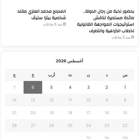
بحضور نخبة من رجال الدولة..
المدبلج محمد العنزي مقلد
مائدة مستديرة تناقش
شخصية بيتزا ستيڤ
استراتيجيات المواجهة القانونية
منذ 5 ساعات
لخطاب الكراهية والتطرف
منذ 5 ساعات
أغسطس 2026
س
د
ن
ث
أرب
خ
ج
7
6
5
4
3
2
1
14
13
12
11
10
9
8
21
20
19
18
17
16
15
28
27
26
25
24
23
22
31
30
29