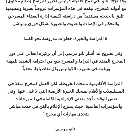
وقد نجح “نانو” في دمج خلفيته كرئيس تحرير للبرامج (صانع محتوى)
مع أدواته كمخرج، ليقدم في هذه المؤتمرات عروضاً بصرية وتنظيمية
تليق بالحدث، مستفيداً من دراسته لكيفية إدارة الفضاء المسرحي
والتحكم في الإضاءة والصوت والصورة بشكل فوري ومباشر.
# الدراسة والخبرة: خطوات مدروسة نحو القمة
وفي تصريح له، أشار نانو مرسي إلى أن تركيزه الحالي على دور
المخرج المنفذ في الدراما والمسرح ينبع من احترامه الشديد للمهنة
ورغبته في تشريب الكواليس بكل تفاصيلها، معقباً:
“الدراسة الأكاديمية تمنحك الخريطة، لكن العمل كمخرج منفذ في
المسلسلات والأفلام يمنحك الخبرة الأرضية التي لا غنى عنها. وفي
نفس الوقت، أجد متعتي الإخراجية الكاملة في المهرجانات
والمؤتمرات العالمية، حيث يمتزج الإعلام بالفن في حدث مباشر
يتحدى مهارات أي مخرج.”
نانو مرسي