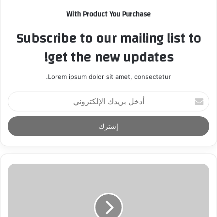
With Product You Purchase
Subscribe to our mailing list to
get the new updates!
Lorem ipsum dolor sit amet, consectetur.
أ
د
خ
ل
ب
ر
ي
د
ك
ا
ل
إ