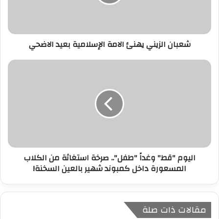
ل
ك
ت
ر
شعبان الزيني يهنئ الامة الإسلامية بعيد الاضحي
و
ن
ي
اليوم "قط" وغداً "طفل".. صرخة استغاثة من الكلاب
المسعورة داخل كمبوند شهير بالعين السخنة!
مقالات ذات صلة