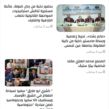
بحضور نخبة من رجال الدولة.. مائدة
مستديرة تناقش استراتيجيات
المواجهة القانونية لخطاب
الكراهية والتطرف
منذ 5 ساعات
«عالم رشاد».. تجربة إعلامية
ورسالة ماجستير ذكية من كلية
الطفولة بجامعة عين شمس.
منذ 5 ساعات
المدبلج محمد العنزي مقلد
شخصية بيتزا ستيڤ
منذ 5 ساعات
” كشري ابو طارق” سفيرا لسياحة
الطعام في الشرق الأوسط..
ويستضيف 50 سفيرا ودبلوماسيا
ضمن مبادرة “دبلوماسية