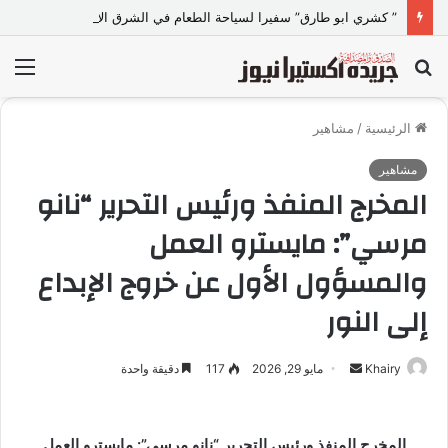
” كشري ابو طارق” سفيرا لسياحة الطعام في الشرق الأوسط.. ويستضيف 50 سفيرا ودبلوماسيا ضمن مبادرة “دبلوماسية الكشري”
بحث
الق
عن
الرئيسية
/
مشاهير
مشاهير
المخرج المنفذ ورئيس التحرير “نانو
مرسي”: مايسترو العمل
والمسؤول الأول عن خروج الإبداع
إلى النور
Khairy
أ
مايو 29, 2026
117
دقيقة واحدة
ر
س
ل
المخرج المنفذ ورئيس التحرير “نانو مرسي”: مايسترو العمل