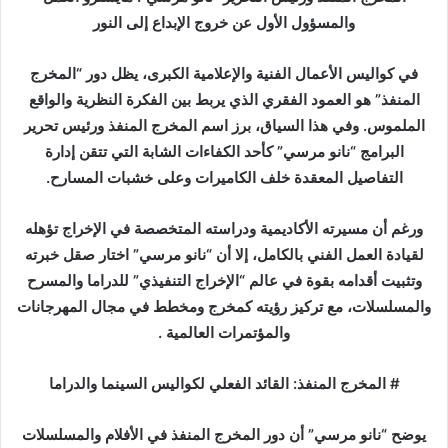
ب
والمسؤول الأول عن خروج الإبداع إلى النور
ر
ي
في كواليس الأعمال الفنية والإعلامية الكبرى، يظل دور “المخرج
د
المنفذ” هو العمود الفقري الذي يربط بين الفكرة النظرية والواقع
ا
الملموس. وفي هذا السياق، برز اسم المخرج المنفذ ورئيس تحرير
إ
البرامج “نانو مرسي” كأحد الكفاءات الشابة التي تتقن إدارة
ل
التفاصيل المعقدة خلف الكاميرات وعلى خشبات المسارح.
ك
ت
ورغم أن مسيرته الأكاديمية ودراسته المتخصصة في الإخراج تؤهله
ر
لقيادة العمل الفني بالكامل، إلا أن “نانو مرسي” اختار صقل خبرته
و
وتثبيت أقدامه بقوة في عالم “الإخراج التنفيذي” للدراما والمسرح
ن
ي
والمسلسلات، مع تركيز رؤيته كمخرج ومخطط في مجال المهرجانات
ا
والمؤتمرات العالمية .
# المخرج المنفذ: القائد الفعلي لكواليس السينما والدراما
يوضح “نانو مرسي” أن دور المخرج المنفذ في الأفلام والمسلسلات