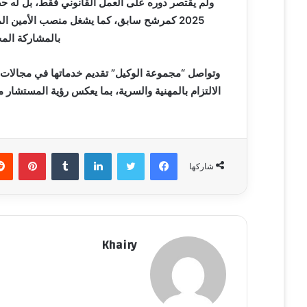
ولم يقتصر دوره على العمل القانوني فقط، بل له 
ي
2025 كمرشح سابق، كما يشغل منصب الأمين ال
ا
بالمشاركة المج
وتواصل “مجموعة الوكيل” تقديم خدماتها في مجالات ا
الالتزام بالمهنية والسرية، بما يعكس رؤية المستشا
فيسبوك
تويتر
لينكدإن
‏Tumblr
بينتيريست
شاركها
Khairy