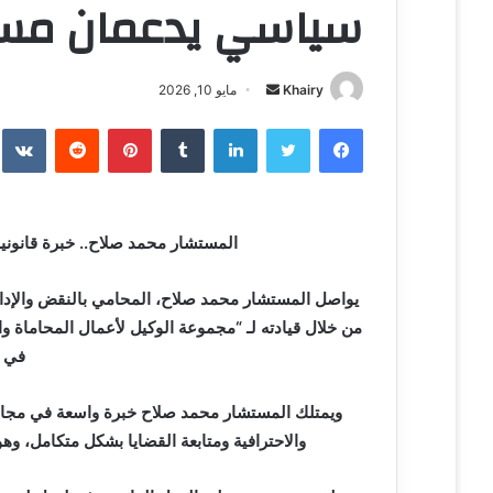
سياسي يدعمان مسي
Khairy
أ
مايو 10, 2026
ر
فيسبوك
تويتر
لينكدإن
‏Tumblr
بينتيريست
‏Reddit
‏te
س
ل
ب
ر
المستشار محمد صلاح.. خبرة قانون
ي
د
يواصل المستشار محمد صلاح، المحامي بالنقض والإداري
ا
من خلال قيادته لـ “مجموعة الوكيل لأعمال المحاماة و
إ
ل
في 
ك
ت
ويمتلك المستشار محمد صلاح خبرة واسعة في مجال 
ر
والاحترافية ومتابعة القضايا بشكل متكامل، وه
و
ن