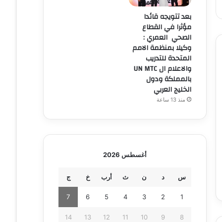
بعد تتويجه قائدا
مؤثرا في القطاع
الصحي العمري :
وكيلا بمنظمة الامم
المتحدة للتدريب
والاعلام ال UN MTC
بالمملكة ودول
الخليج العربي
منذ 13 ساعة
أغسطس 2026
س
د
ن
ث
أرب
خ
ج
7
6
5
4
3
2
1
14
13
12
11
10
9
8