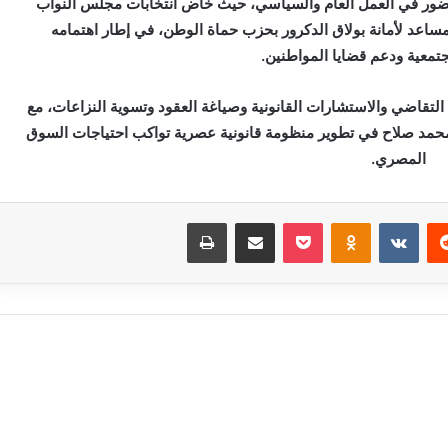
حضور في العمل العام والسياسي، حيث خاض انتخابات مجلس النواب
مساعد لأمانة بولاق الدكرور بحزب حماة الوطن، في إطار اهتمامه
تمعية ودعم قضايا المواطنين.
لتقاضي والاستشارات القانونية وصياغة العقود وتسوية النزاعات، مع
ر محمد صلاح في تطوير منظومة قانونية عصرية تواكب احتياجات السوق
المصري.
‏Reddit
‏VKontakte
Odnoklassniki
بوكيت
مشاركة عبر البريد
طباعة