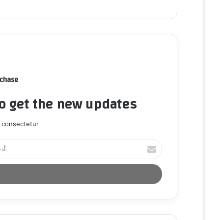
rchase
to get the new updates!
 consectetur.
أ
د
خ
ل
ب
ر
ي
د