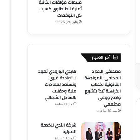
مبيعات مؤلفات الكاتبة
أمنية الطنطاوي كسرت
كل التوقعات
يناير 29, 2025
أخر الاخبار
مصطفى الحداد
هايدي البارودي تعود
المحامى: المواجهة
بـ “واحدة غيري”
القانونية لخطاب
وتستعد لمفاجآت
الكراهية تبدأ بتشريع
فنية وحفلات
واضح ووعي
بالساحل الشمالي
مجتمعي
منذ 11 ساعة
منذ 10 ساعات
شركة الندي للخدمة
المنزلية
منذ 13 ساعة