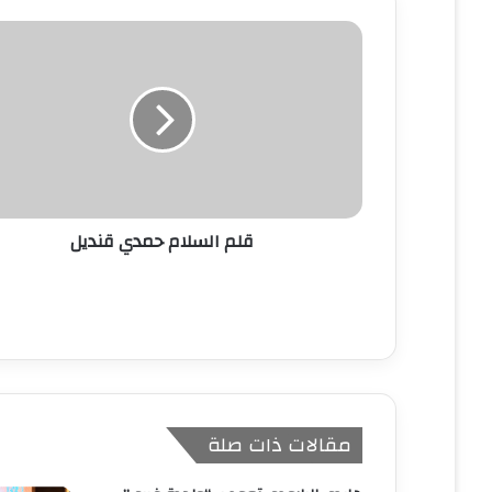
ك
ا
ل
إ
ل
ك
ت
ر
و
ن
قلم السلام حمدي قنديل
ي
مقالات ذات صلة