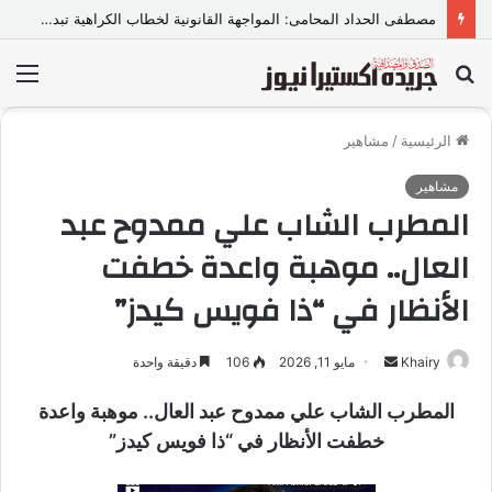
مصطفى الحداد المحامى: المواجهة القانونية لخطاب الكراهية تبدأ بتشريع واضح ووعي مجتمعي
بحث
الق
عن
الرئيسية
/
مشاهير
مشاهير
المطرب الشاب علي ممدوح عبد
العال.. موهبة واعدة خطفت
الأنظار في “ذا فويس كيدز”
Khairy
أ
مايو 11, 2026
106
دقيقة واحدة
ر
المطرب الشاب علي ممدوح عبد العال.. موهبة واعدة
س
خطفت الأنظار في “ذا فويس كيدز”
ل
ب