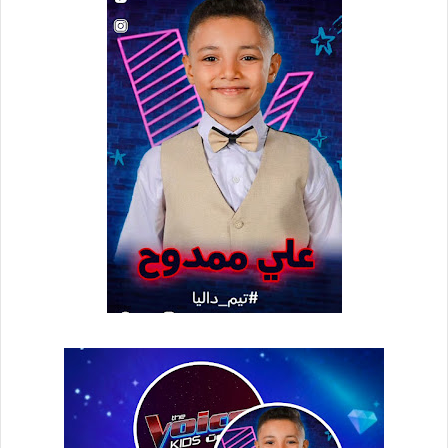
ر
ي
د
ا
إ
ل
ك
ت
ر
و
ن
ي
ا