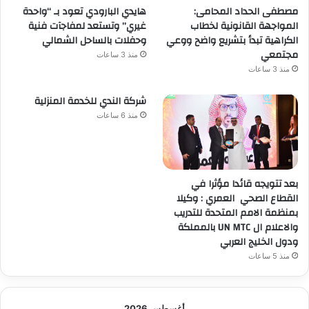
مصطفى الحداد المحامى:
هايدي البارودي تعود بـ “واحدة
المواجهة القانونية لخطاب
غيري” وتستعد لمفاجآت فنية
الكراهية تبدأ بتشريع واضح ووعي
وحفلات بالساحل الشمالي
مجتمعي
منذ 3 ساعات
منذ 3 ساعات
شركة الندي للخدمة المنزلية
منذ 6 ساعات
بعد تتويجه قائدا مؤثرا في
القطاع الصحي العمري : وكيلا
بمنظمة الامم المتحدة للتدريب
والاعلام ال UN MTC بالمملكة
ودول الخليج العربي
منذ 5 ساعات
أغسطس 2026