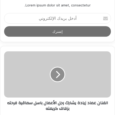
Lorem ipsum dolor sit amet, consectetur.
أ
د
خ
ل
ب
ر
ي
د
ك
ا
ل
إ
ل
ك
ت
ر
الفنان عماد زيادة يشارك رجل الأعمال باسل سماقية فرحته
و
بزفاف كريمته
ن
ي