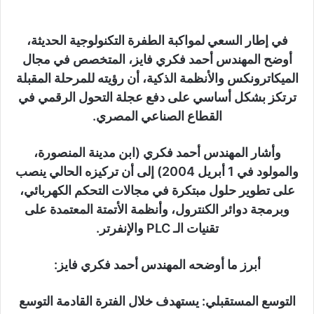
ر
ي
د
​في إطار السعي لمواكبة الطفرة التكنولوجية الحديثة،
ا
أوضح المهندس أحمد فكري فايز، المتخصص في مجال
إ
الميكاترونكس والأنظمة الذكية، أن رؤيته للمرحلة المقبلة
ل
ترتكز بشكل أساسي على دفع عجلة التحول الرقمي في
ك
القطاع الصناعي المصري.
ت
ر
​وأشار المهندس أحمد فكري (ابن مدينة المنصورة،
و
ن
والمولود في 1 أبريل 2004) إلى أن تركيزه الحالي ينصب
ي
على تطوير حلول مبتكرة في مجالات التحكم الكهربائي،
ا
وبرمجة دوائر الكنترول، وأنظمة الأتمتة المعتمدة على
تقنيات الـ PLC والإنفرتر.
​أبرز ما أوضحه المهندس أحمد فكري فايز:
​التوسع المستقبلي: يستهدف خلال الفترة القادمة التوسع