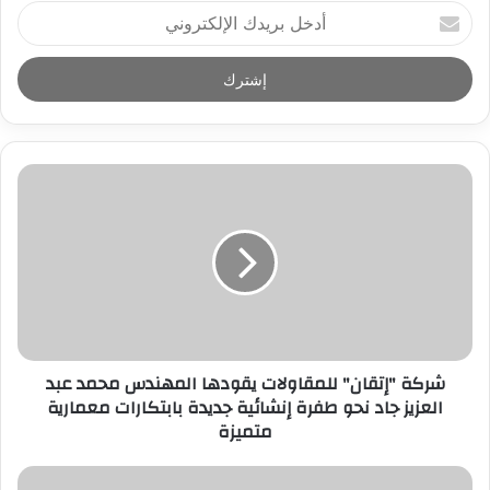
أ
د
خ
ل
ب
ر
ي
د
ك
ا
ل
إ
ل
ك
ت
ر
شركة "إتقان" للمقاولات يقودها المهندس محمد عبد
و
العزيز جاد نحو طفرة إنشائية جديدة بابتكارات معمارية
ن
متميزة
ي