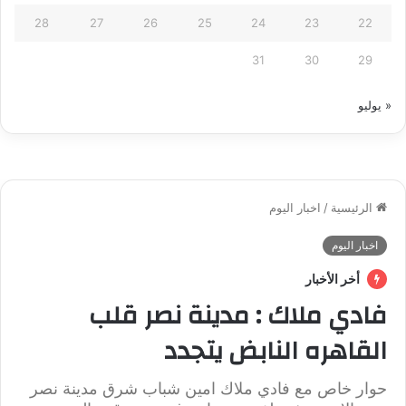
28
27
26
25
24
23
22
31
30
29
« يوليو