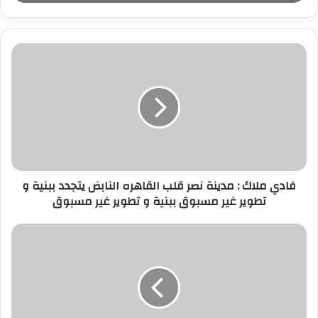
ب
ر
ي
د
ك
ا
ل
إ
ل
ك
ت
ر
فادي ملاك : مدينة نصر قلب القاهره النابض يتجدد ببنية و
و
تطوير غير مسبوق ببنية و تطوير غير مسبوق
ن
ي