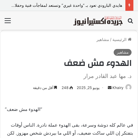
هايدي البارودي تعود بـ “واحدة غيري” وتستعد لمفاجآت فنية وحفلات بالساحل الشمالي
بحث
الق
عن
الرئيسية
/
مشاهير
مشاهير
الهدوء مش ضعف
د. مها عبد القادر مرار
Khairy
أ
يونيو 25, 2025
248
أقل من دقيقة
ر
س
“الهدوء مش ضعف”
ل
ب
في عالم كله دوشة وسرعة، بقى الهدوء عملة نادرة. الناس أوقات
ر
ي
بتفتكر إن اللي ساكت ضعيف، أو اللي ما بيردش شخص مهزوز. لكن