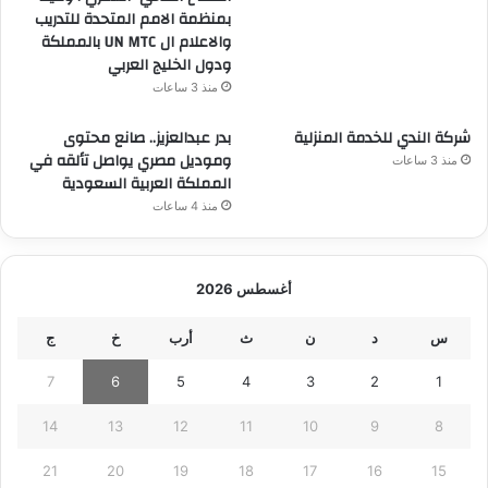
بمنظمة الامم المتحدة للتدريب
والاعلام ال UN MTC بالمملكة
ودول الخليج العربي
منذ 3 ساعات
شركة الندي للخدمة المنزلية
بدر عبدالعزيز.. صانع محتوى
وموديل مصري يواصل تألقه في
منذ 3 ساعات
المملكة العربية السعودية
منذ 4 ساعات
أغسطس 2026
س
د
ن
ث
أرب
خ
ج
7
6
5
4
3
2
1
14
13
12
11
10
9
8
21
20
19
18
17
16
15