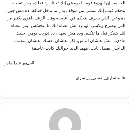
د
الحقيقة إن الهدوء قوة. القوة في إنك تختار رد فعلك، مش تسيبه
ا
يتحكم فيك. إنك تمشي من موقف بدل ما تدخل خناقة، ده مش جبن،
إ
ده وعي. اللي بيعرف يتحكم في أعصابه وقت الزعل، أقوى بكتير من
ل
اللي بيصرخ ويكسر. الهدوء مش معناه إنك ما بتحسّش، بس معناه
ك
إنك بتفكر قبل ما تتكلم. وده مش سهل، ده تدريب يومي. خليك
ت
هادي… مش علشان الناس، لكن علشان نفسك. علشان سلامك
ر
الداخلي يفضل ثابت، مهما الدنيا حواليك كانت عاصفة.
و
ن
#د_مهاعبدالقادر
ي
ا
#استشاري_نفسي_و_اسري