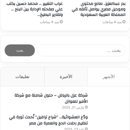
بدر عبدالعزيز.. صانع محتوى
عراب التغيير … محمد حسين يكتب
وموديل مصري يواصل تألقه في
علي صفحته الإدارة بين البلح …
المملكة العربية السعودية
وتقارير البطيخ…
منذ 4 ساعات
منذ 4 ساعات
ا
ل
ب
ح
ث
الأشهر
الأخيرة
تعليقات
ع
ن
:
شركة عزل بالرياض – حلول شاملة مع شركة
الأمير للعوازل
مارس 21, 2025
ودّع العشوائية… “شراع ترافيل” تُحدث ثورة في
تنظيم رحلات الحج والعمرة من مصر
مايو 23, 2025